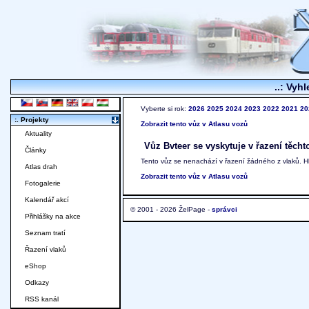
..: Vyhl
Vyberte si rok:
2026
2025
2024
2023
2022
2021
20
:. Projekty
Zobrazit tento vůz v Atlasu vozů
Aktuality
Vůz Bvteer se vyskytuje v řazení těcht
Články
Tento vůz se nenachází v řazení žádného z vlaků. 
Atlas drah
Zobrazit tento vůz v Atlasu vozů
Fotogalerie
Kalendář akcí
© 2001 - 2026 ŽelPage -
správci
Přihlášky na akce
Seznam tratí
Řazení vlaků
eShop
Odkazy
RSS kanál