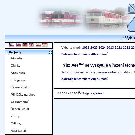
..: Vyhl
Vyberte si rok:
2026
2025
2024
2023
2022
2021
20
:. Projekty
Zobrazit tento vůz v Atlasu vozů
Aktuality
152
Vůz Aee
se vyskytuje v řazení těcht
Články
Tento vůz se nenachází v řazení žádného z vlaků. 
Atlas drah
Zobrazit tento vůz v Atlasu vozů
Fotogalerie
Kalendář akcí
© 2001 - 2026 ŽelPage -
správci
Přihlášky na akce
Seznam tratí
Řazení vlaků
eShop
Odkazy
RSS kanál