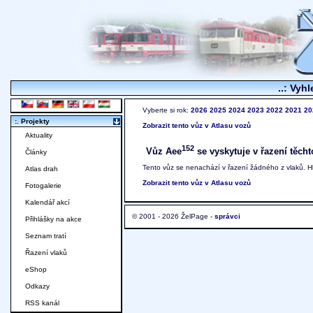
..: Vyhl
Vyberte si rok:
2026
2025
2024
2023
2022
2021
20
:. Projekty
Zobrazit tento vůz v Atlasu vozů
Aktuality
152
Vůz Aee
se vyskytuje v řazení těcht
Články
Tento vůz se nenachází v řazení žádného z vlaků. 
Atlas drah
Zobrazit tento vůz v Atlasu vozů
Fotogalerie
Kalendář akcí
© 2001 - 2026 ŽelPage -
správci
Přihlášky na akce
Seznam tratí
Řazení vlaků
eShop
Odkazy
RSS kanál