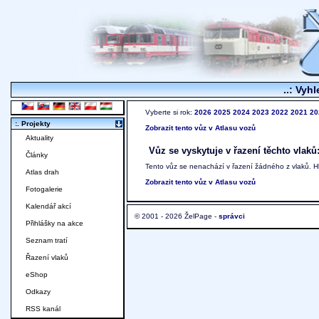
..: Vyhl
Vyberte si rok:
2026
2025
2024
2023
2022
2021
20
:. Projekty
Zobrazit tento vůz v Atlasu vozů
Aktuality
Vůz se vyskytuje v řazení těchto vlaků
Články
Tento vůz se nenachází v řazení žádného z vlaků. 
Atlas drah
Zobrazit tento vůz v Atlasu vozů
Fotogalerie
Kalendář akcí
© 2001 - 2026 ŽelPage -
správci
Přihlášky na akce
Seznam tratí
Řazení vlaků
eShop
Odkazy
RSS kanál