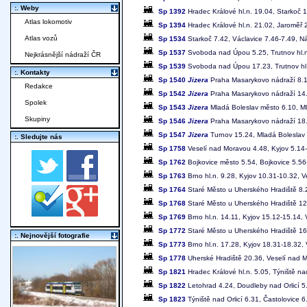
:. Weby
Sp 1392
Hradec Králové hl.n. 19.04, Starkoč 
Atlas lokomotiv
Sp 1394
Hradec Králové hl.n. 21.02, Jaroměř 2
Atlas vozů
Sp 1534
Starkoč 7.42, Václavice 7.46-7.49, N
Sp 1537
Svoboda nad Úpou 5.25, Trutnov hl.n.
Nejkrásnější nádraží ČR
Sp 1539
Svoboda nad Úpou 17.23, Trutnov hl.n
:. Kontakty
Sp 1540
Jizera
Praha Masarykovo nádraží 8.11
Redakce
Sp 1542
Jizera
Praha Masarykovo nádraží 14.1
Spolek
Sp 1543
Jizera
Mladá Boleslav město 6.10, Ml
Skupiny
Sp 1546
Jizera
Praha Masarykovo nádraží 18.1
Sp 1547
Jizera
Turnov 15.24, Mladá Boleslav 
:. Sledujte nás
Sp 1758
Veselí nad Moravou 4.48, Kyjov 5.14-
Sp 1762
Bojkovice město 5.54, Bojkovice 5.56-
Sp 1763
Brno hl.n. 9.28, Kyjov 10.31-10.32, 
Sp 1764
Staré Město u Uherského Hradiště 8.2
Sp 1768
Staré Město u Uherského Hradiště 12.
Sp 1769
Brno hl.n. 14.11, Kyjov 15.12-15.14,
Sp 1772
Staré Město u Uherského Hradiště 16.
:. Nejnovější fotografie
Sp 1773
Brno hl.n. 17.28, Kyjov 18.31-18.32,
Sp 1778
Uherské Hradiště 20.36, Veselí nad M
Sp 1821
Hradec Králové hl.n. 5.05, Týniště na
Sp 1822
Letohrad 4.24, Doudleby nad Orlicí 5.
Sp 1823
Týniště nad Orlicí 6.31, Častolovice 