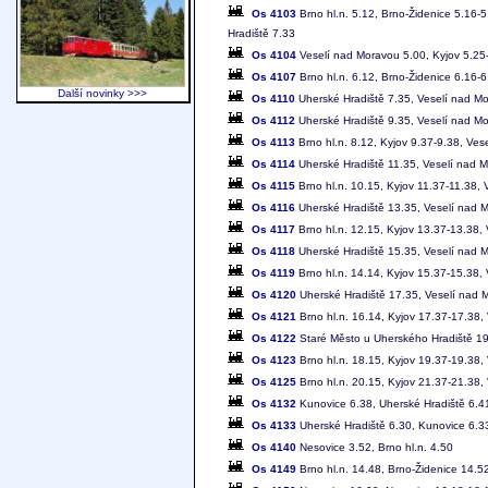
Os 4103
Brno hl.n. 5.12, Brno-Židenice 5.16-
Hradiště 7.33
Os 4104
Veselí nad Moravou 5.00, Kyjov 5.25-
Os 4107
Brno hl.n. 6.12, Brno-Židenice 6.16-
Další novinky >>>
Os 4110
Uherské Hradiště 7.35, Veselí nad Mor
Os 4112
Uherské Hradiště 9.35, Veselí nad Mo
Os 4113
Brno hl.n. 8.12, Kyjov 9.37-9.38, Ve
Os 4114
Uherské Hradiště 11.35, Veselí nad M
Os 4115
Brno hl.n. 10.15, Kyjov 11.37-11.38,
Os 4116
Uherské Hradiště 13.35, Veselí nad M
Os 4117
Brno hl.n. 12.15, Kyjov 13.37-13.38,
Os 4118
Uherské Hradiště 15.35, Veselí nad M
Os 4119
Brno hl.n. 14.14, Kyjov 15.37-15.38,
Os 4120
Uherské Hradiště 17.35, Veselí nad M
Os 4121
Brno hl.n. 16.14, Kyjov 17.37-17.38,
Os 4122
Staré Město u Uherského Hradiště 19
Os 4123
Brno hl.n. 18.15, Kyjov 19.37-19.38,
Os 4125
Brno hl.n. 20.15, Kyjov 21.37-21.38,
Os 4132
Kunovice 6.38, Uherské Hradiště 6.4
Os 4133
Uherské Hradiště 6.30, Kunovice 6.3
Os 4140
Nesovice 3.52, Brno hl.n. 4.50
Os 4149
Brno hl.n. 14.48, Brno-Židenice 14.5