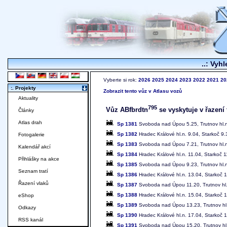
..: Vyhl
Vyberte si rok:
2026
2025
2024
2023
2022
2021
20
:. Projekty
Zobrazit tento vůz v Atlasu vozů
Aktuality
795
Vůz ABfbrdtn
se vyskytuje v řazení 
Články
Atlas drah
Sp 1381
Svoboda nad Úpou 5.25, Trutnov hl.n. 
Sp 1382
Hradec Králové hl.n. 9.04, Starkoč 9
Fotogalerie
Sp 1383
Svoboda nad Úpou 7.21, Trutnov hl.n.
Kalendář akcí
Sp 1384
Hradec Králové hl.n. 11.04, Starkoč 
Přihlášky na akce
Sp 1385
Svoboda nad Úpou 9.23, Trutnov hl.n.
Seznam tratí
Sp 1386
Hradec Králové hl.n. 13.04, Starkoč 
Řazení vlaků
Sp 1387
Svoboda nad Úpou 11.20, Trutnov hl.n
Sp 1388
Hradec Králové hl.n. 15.04, Starkoč 
eShop
Sp 1389
Svoboda nad Úpou 13.23, Trutnov hl.n
Odkazy
Sp 1390
Hradec Králové hl.n. 17.04, Starkoč 
RSS kanál
Sp 1391
Svoboda nad Úpou 15.20, Trutnov hl.n