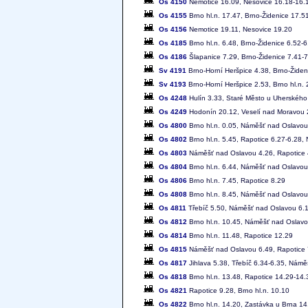
Os 4150
Nemotice 16.09, Nesovice 16.18-16.1
Os 4155
Brno hl.n. 17.47, Brno-Židenice 17.5
Os 4156
Nemotice 19.11, Nesovice 19.20
Os 4185
Brno hl.n. 6.48, Brno-Židenice 6.52-6
Os 4186
Šlapanice 7.29, Brno-Židenice 7.41-7.
Sv 4191
Brno-Horní Heršpice 4.38, Brno-Židen
Sv 4193
Brno-Horní Heršpice 2.53, Brno hl.n. 
Os 4248
Hulín 3.33, Staré Město u Uherského
Os 4249
Hodonín 20.12, Veselí nad Moravou 2
Os 4800
Brno hl.n. 0.05, Náměšť nad Oslavou
Os 4802
Brno hl.n. 5.45, Rapotice 6.27-6.28,
Os 4803
Náměšť nad Oslavou 4.26, Rapotice 4
Os 4804
Brno hl.n. 6.44, Náměšť nad Oslavou 
Os 4806
Brno hl.n. 7.45, Rapotice 8.29
Os 4808
Brno hl.n. 8.45, Náměšť nad Oslavou
Os 4811
Třebíč 5.50, Náměšť nad Oslavou 6.11
Os 4812
Brno hl.n. 10.45, Náměšť nad Oslavo
Os 4814
Brno hl.n. 11.48, Rapotice 12.29
Os 4815
Náměšť nad Oslavou 6.49, Rapotice 7
Os 4817
Jihlava 5.38, Třebíč 6.34-6.35, Námě
Os 4818
Brno hl.n. 13.48, Rapotice 14.29-14
Os 4821
Rapotice 9.28, Brno hl.n. 10.10
Os 4822
Brno hl.n. 14.20, Zastávka u Brna 14