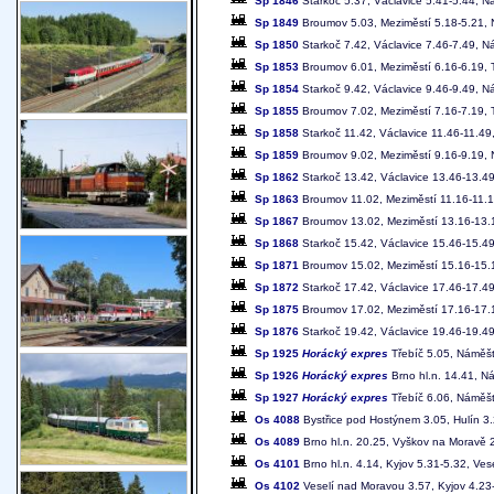
Sp 1846
Starkoč 5.37, Václavice 5.41-5.44, N
Sp 1849
Broumov 5.03, Meziměstí 5.18-5.21, N
Sp 1850
Starkoč 7.42, Václavice 7.46-7.49, N
Sp 1853
Broumov 6.01, Meziměstí 6.16-6.19, T
Sp 1854
Starkoč 9.42, Václavice 9.46-9.49, 
Sp 1855
Broumov 7.02, Meziměstí 7.16-7.19, T
Sp 1858
Starkoč 11.42, Václavice 11.46-11.4
Sp 1859
Broumov 9.02, Meziměstí 9.16-9.19, 
Sp 1862
Starkoč 13.42, Václavice 13.46-13.4
Sp 1863
Broumov 11.02, Meziměstí 11.16-11.1
Sp 1867
Broumov 13.02, Meziměstí 13.16-13.1
Sp 1868
Starkoč 15.42, Václavice 15.46-15.4
Sp 1871
Broumov 15.02, Meziměstí 15.16-15.1
Sp 1872
Starkoč 17.42, Václavice 17.46-17.4
Sp 1875
Broumov 17.02, Meziměstí 17.16-17.1
Sp 1876
Starkoč 19.42, Václavice 19.46-19.49
Sp 1925
Horácký expres
Třebíč 5.05, Náměšť
Sp 1926
Horácký expres
Brno hl.n. 14.41, N
Sp 1927
Horácký expres
Třebíč 6.06, Náměšť
Os 4088
Bystřice pod Hostýnem 3.05, Hulín 3.
Os 4089
Brno hl.n. 20.25, Vyškov na Moravě 2
Os 4101
Brno hl.n. 4.14, Kyjov 5.31-5.32, Ve
Os 4102
Veselí nad Moravou 3.57, Kyjov 4.23-