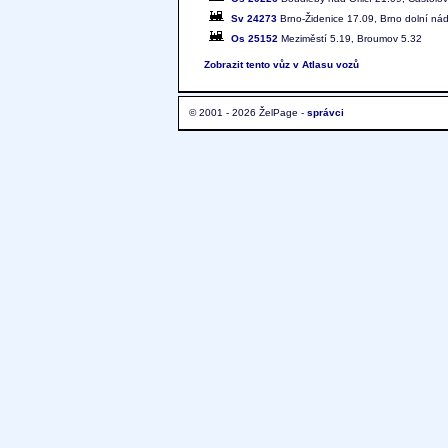
Sv 24273
Brno-Židenice 17.09, Brno dolní nád
Os 25152
Meziměstí 5.19, Broumov 5.32
Zobrazit tento vůz v Atlasu vozů
© 2001 - 2026 ŽelPage -
správci