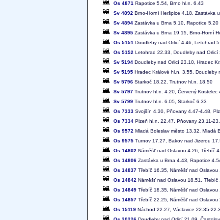
Os 4871
Rapotice 5.54, Brno hl.n. 6.43
Sv 4892
Brno-Horní Heršpice 4.18, Zastávka u
Sv 4894
Zastávka u Brna 5.10, Rapotice 5.20
Sv 4895
Zastávka u Brna 19.15, Brno-Horní H
Os 5151
Doudleby nad Orlicí 4.46, Letohrad 5
Os 5152
Letohrad 22.33, Doudleby nad Orlicí
Sv 5194
Doudleby nad Orlicí 23.10, Hradec Kr
Sv 5195
Hradec Králové hl.n. 3.55, Doudleby n
Sv 5796
Starkoč 18.22, Trutnov hl.n. 18.50
Sv 5797
Trutnov hl.n. 4.20, Červený Kostelec 
Sv 5799
Trutnov hl.n. 6.05, Starkoč 6.33
Os 7333
Svojšín 4.30, Pňovany 4.47-4.48, Plz
Os 7334
Plzeň hl.n. 22.47, Pňovany 23.11-23.
Os 9572
Mladá Boleslav město 13.32, Mladá Bo
Os 9575
Turnov 17.27, Bakov nad Jizerou 17.5
Os 14802
Náměšť nad Oslavou 4.26, Třebíč 4
Os 14806
Zastávka u Brna 4.43, Rapotice 4.5
Os 14837
Třebíč 16.35, Náměšť nad Oslavou
Os 14842
Náměšť nad Oslavou 18.51, Třebíč
Os 14849
Třebíč 18.35, Náměšť nad Oslavou
Os 14857
Třebíč 22.25, Náměšť nad Oslavou
Os 15119
Náchod 22.27, Václavice 22.35-22.3
Os 20226
Doudleby nad Orlicí 21.09, Častolovi