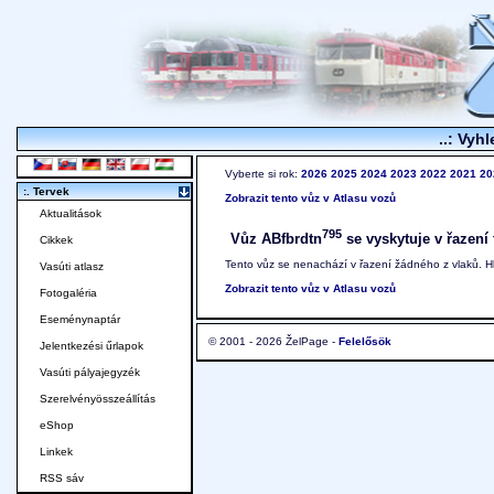
..: Vyhl
Vyberte si rok:
2026
2025
2024
2023
2022
2021
20
:. Tervek
Zobrazit tento vůz v Atlasu vozů
Aktualitások
795
Vůz ABfbrdtn
se vyskytuje v řazení 
Cikkek
Tento vůz se nenachází v řazení žádného z vlaků. 
Vasúti atlasz
Zobrazit tento vůz v Atlasu vozů
Fotogaléria
Eseménynaptár
© 2001 - 2026 ŽelPage -
Felelősök
Jelentkezési űrlapok
Vasúti pályajegyzék
Szerelvényösszeállítás
eShop
Linkek
RSS sáv