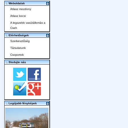
:. Weboldalak
Atlasz mozdony
Atlasz kocsi
A legszebb vasútállomás a
Cseh
:. Elérhetőségek
Szerkesztőség
Társulatunk
Csoportok
:. Sledujte nás
:. Legújabb fényképek