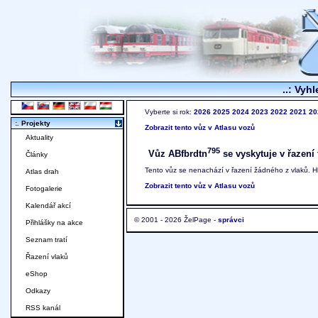
..: Vyhl
Vyberte si rok:
2026
2025
2024
2023
2022
2021
20
:. Projekty
Zobrazit tento vůz v Atlasu vozů
Aktuality
795
Vůz ABfbrdtn
se vyskytuje v řazení 
Články
Tento vůz se nenachází v řazení žádného z vlaků. 
Atlas drah
Zobrazit tento vůz v Atlasu vozů
Fotogalerie
Kalendář akcí
© 2001 - 2026 ŽelPage -
správci
Přihlášky na akce
Seznam tratí
Řazení vlaků
eShop
Odkazy
RSS kanál