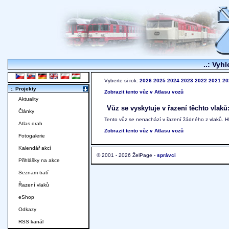
..: Vyhl
Vyberte si rok:
2026
2025
2024
2023
2022
2021
20
:. Projekty
Zobrazit tento vůz v Atlasu vozů
Aktuality
Vůz se vyskytuje v řazení těchto vlaků
Články
Tento vůz se nenachází v řazení žádného z vlaků. 
Atlas drah
Zobrazit tento vůz v Atlasu vozů
Fotogalerie
Kalendář akcí
© 2001 - 2026 ŽelPage -
správci
Přihlášky na akce
Seznam tratí
Řazení vlaků
eShop
Odkazy
RSS kanál