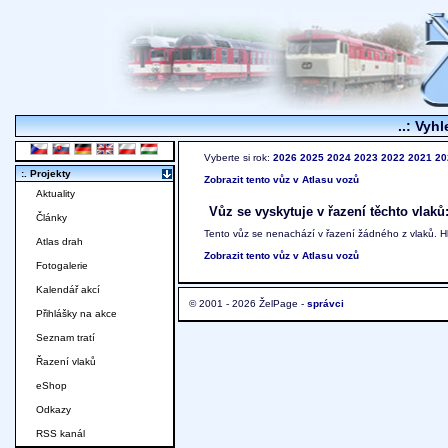
..: Vyhl
Vyberte si rok:
2026
2025
2024
2023
2022
2021
20
:. Projekty
Zobrazit tento vůz v Atlasu vozů
Aktuality
Vůz se vyskytuje v řazení těchto vlaků
Články
Tento vůz se nenachází v řazení žádného z vlaků. 
Atlas drah
Zobrazit tento vůz v Atlasu vozů
Fotogalerie
Kalendář akcí
© 2001 - 2026 ŽelPage -
správci
Přihlášky na akce
Seznam tratí
Řazení vlaků
eShop
Odkazy
RSS kanál