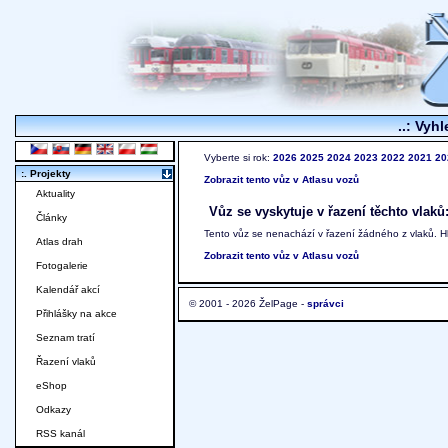
..: Vyhl
Vyberte si rok:
2026
2025
2024
2023
2022
2021
20
:. Projekty
Zobrazit tento vůz v Atlasu vozů
Aktuality
Vůz se vyskytuje v řazení těchto vlaků
Články
Tento vůz se nenachází v řazení žádného z vlaků. 
Atlas drah
Zobrazit tento vůz v Atlasu vozů
Fotogalerie
Kalendář akcí
© 2001 - 2026 ŽelPage -
správci
Přihlášky na akce
Seznam tratí
Řazení vlaků
eShop
Odkazy
RSS kanál