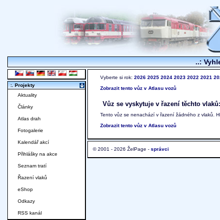
..: Vyhl
Vyberte si rok:
2026
2025
2024
2023
2022
2021
20
:. Projekty
Zobrazit tento vůz v Atlasu vozů
Aktuality
Vůz se vyskytuje v řazení těchto vlaků
Články
Tento vůz se nenachází v řazení žádného z vlaků. 
Atlas drah
Zobrazit tento vůz v Atlasu vozů
Fotogalerie
Kalendář akcí
© 2001 - 2026 ŽelPage -
správci
Přihlášky na akce
Seznam tratí
Řazení vlaků
eShop
Odkazy
RSS kanál