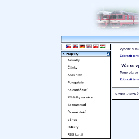
Vyberte si ro
:. Projekty
Zobrazit ten
Aktuality
Vůz se vy
Články
Tento vůz se
Atlas drah
Zobrazit ten
Fotogalerie
Kalendář akcí
© 2001 - 2026 Ž
Přihlášky na akce
Seznam tratí
Řazení vlaků
eShop
Odkazy
RSS kanál