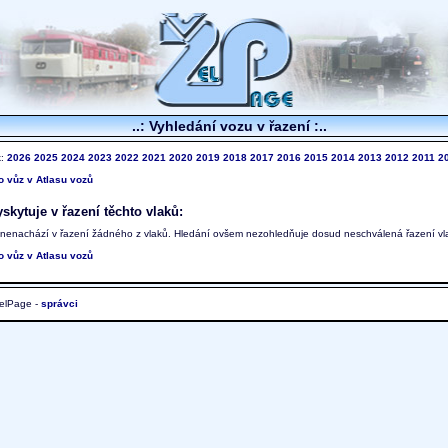
..: Vyhledání vozu v řazení :..
k:
2026
2025
2024
2023
2022
2021
2020
2019
2018
2017
2016
2015
2014
2013
2012
2011
2
to vůz v Atlasu vozů
skytuje v řazení těchto vlaků:
 nenachází v řazení žádného z vlaků. Hledání ovšem nezohledňuje dosud neschválená řazení vl
to vůz v Atlasu vozů
elPage -
správci