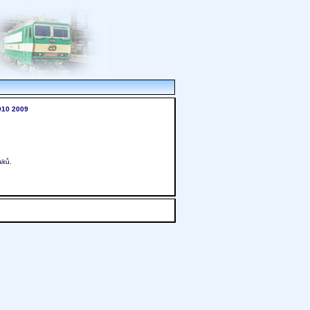
010
2009
aků.