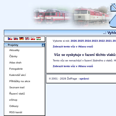
..: Vyhl
Vyberte si rok:
2026
2025
2024
2023
2022
2021
20
:. Projekty
Zobrazit tento vůz v Atlasu vozů
Aktuality
Vůz se vyskytuje v řazení těchto vlaků
Články
Tento vůz se nenachází v řazení žádného z vlaků. 
Atlas drah
Zobrazit tento vůz v Atlasu vozů
Fotogalerie
Kalendář akcí
© 2001 - 2026 ŽelPage -
správci
Přihlášky na akce
Seznam tratí
Řazení vlaků
eShop
Odkazy
RSS kanál