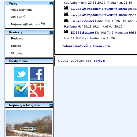
nad Labem hl.n. 20.18-20.22, Praha hl.n. 21.36
:. Weby
EC 282
Metropolitan Slovenská strela
Bratisl
Atlas lokomotiv
EC 283
Metropolitan Slovenská strela
Praha h
Atlas vozů
EC 378
Berliner
Praha hl.n. 12.26, Ústí nad L
Nejkrásnější nádraží ČR
Hamburg Hbf 19.11-19.14, Kiel Hbf 20.19
:. Kontakty
EC 379
Berliner
Kiel Hbf 7.42, Hamburg Hbf 8.
hl.n. 14.18-14.22, Praha hl.n. 15.36
Redakce
Spolek
Zobrazit tento vůz v Atlasu vozů
Skupiny
© 2001 - 2026 ŽelPage -
správci
:. Sledujte nás
:. Nejnovější fotografie