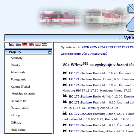
..: Vyhl
Vyberte si rok:
2026
2025
2024
2023
2022
2021
20
:. Projekty
Zobrazit tento vůz v Atlasu vozů
Aktuality
815
Vůz WRmz
se vyskytuje v řazení tě
Články
Atlas drah
EC 170
Berliner
Praha hl.n. 16.26, Ústí nad L
EC 171
Berliner
Berlin Hbf (tief) 6.56, Dresde
Fotogalerie
EC 174
Berliner
Praha hl.n. 10.26, Ústí nad L
Kalendář akcí
Hamburg Hbf 17.11-17.15, Hamburg-Altona 17.26
Přihlášky na akce
EC 175
Berliner
Berlin Hbf (tief) 12.56, Dres
Seznam tratí
EC 176
Berliner
Praha hl.n. 8.26, Ústí nad La
Hbf 15.11-15.14, Hamburg-Altona 15.26
Řazení vlaků
EC 177
Berliner
Hamburg-Altona 12.37, Hamburg
eShop
nad Labem hl.n. 18.18-18.22, Praha hl.n. 19.36
Odkazy
EC 178
Berliner
Praha hl.n. 6.26, Ústí nad Lab
RSS kanál
EC 179
Berliner
Hamburg-Altona 14.37, Hamburg