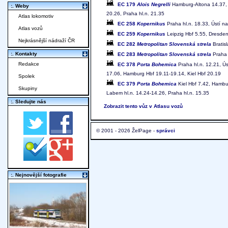
EC 179
Alois Negrelli
Hamburg-Altona 14.37, B
:. Weby
20.26, Praha hl.n. 21.35
Atlas lokomotiv
EC 258
Kopernikus
Praha hl.n. 18.33, Ústí n
Atlas vozů
EC 259
Kopernikus
Leipzig Hbf 5.55, Dresden 
Nejkrásnější nádraží ČR
EC 282
Metropolitan Slovenská strela
Bratisl
:. Kontakty
EC 283
Metropolitan Slovenská strela
Praha h
Redakce
EC 378
Porta Bohemica
Praha hl.n. 12.21, Ús
17.06, Hamburg Hbf 19.11-19.14, Kiel Hbf 20.19
Spolek
EC 379
Porta Bohemica
Kiel Hbf 7.42, Hambur
Skupiny
Labem hl.n. 14.24-14.26, Praha hl.n. 15.35
:. Sledujte nás
Zobrazit tento vůz v Atlasu vozů
© 2001 - 2026 ŽelPage -
správci
:. Nejnovější fotografie