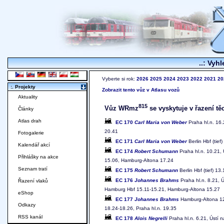
..: Vyhl
Vyberte si rok:
2026
2025
2024
2023
2022
2021
20
:. Projekty
Zobrazit tento vůz v Atlasu vozů
Aktuality
815
Vůz WRmz
se vyskytuje v řazení tě
Články
Atlas drah
EC 170
Carl Maria von Weber
Praha hl.n. 16.
20.41
Fotogalerie
EC 171
Carl Maria von Weber
Berlin Hbf (tie
Kalendář akcí
EC 174
Robert Schumann
Praha hl.n. 10.21, 
Přihlášky na akce
15.06, Hamburg-Altona 17.24
Seznam tratí
EC 175
Robert Schumann
Berlin Hbf (tief) 1
EC 176
Johannes Brahms
Praha hl.n. 8.21, Ú
Řazení vlaků
Hamburg Hbf 15.11-15.21, Hamburg-Altona 15.27
eShop
EC 177
Johannes Brahms
Hamburg-Altona 12.
Odkazy
18.24-18.26, Praha hl.n. 19.35
RSS kanál
EC 178
Alois Negrelli
Praha hl.n. 6.21, Ústí n