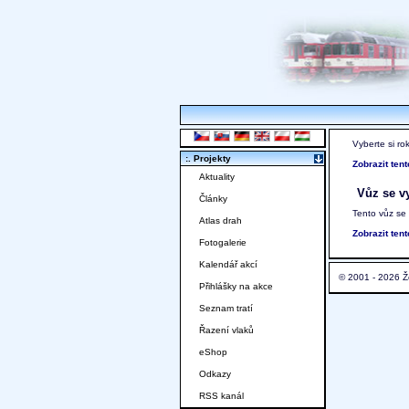
Vyberte si ro
:. Projekty
Zobrazit ten
Aktuality
Vůz se vy
Články
Tento vůz se
Atlas drah
Zobrazit ten
Fotogalerie
Kalendář akcí
© 2001 - 2026 Ž
Přihlášky na akce
Seznam tratí
Řazení vlaků
eShop
Odkazy
RSS kanál