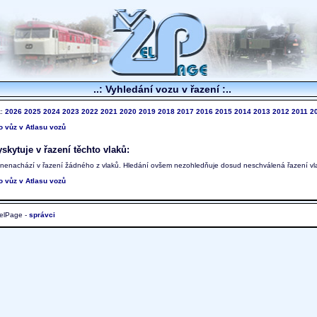
..: Vyhledání vozu v řazení :..
k:
2026
2025
2024
2023
2022
2021
2020
2019
2018
2017
2016
2015
2014
2013
2012
2011
2
to vůz v Atlasu vozů
skytuje v řazení těchto vlaků:
 nenachází v řazení žádného z vlaků. Hledání ovšem nezohledňuje dosud neschválená řazení vl
to vůz v Atlasu vozů
elPage -
správci