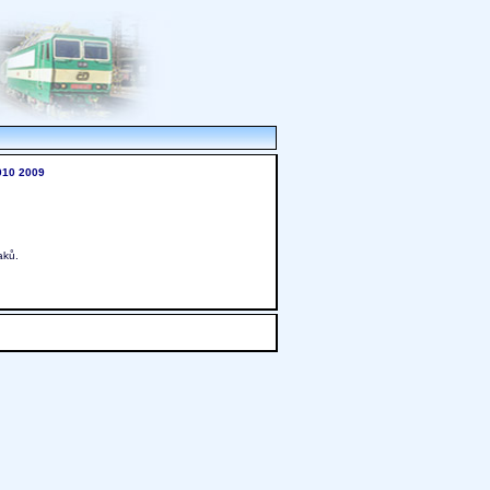
010
2009
aků.