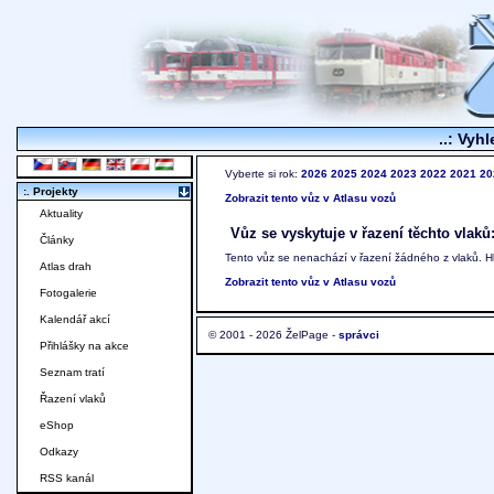
..: Vyhl
Vyberte si rok:
2026
2025
2024
2023
2022
2021
20
:. Projekty
Zobrazit tento vůz v Atlasu vozů
Aktuality
Vůz se vyskytuje v řazení těchto vlaků
Články
Tento vůz se nenachází v řazení žádného z vlaků. 
Atlas drah
Zobrazit tento vůz v Atlasu vozů
Fotogalerie
Kalendář akcí
© 2001 - 2026 ŽelPage -
správci
Přihlášky na akce
Seznam tratí
Řazení vlaků
eShop
Odkazy
RSS kanál