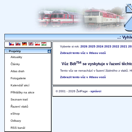
..: Vyhl
Vyberte si rok:
2026
2025
2024
2023
2022
2021
20
:. Projekty
Zobrazit tento vůz v Atlasu vozů
Aktuality
754
Vůz Bdt
se vyskytuje v řazení těcht
Články
Tento vůz se nenachází v řazení žádného z vlaků. 
Atlas drah
Zobrazit tento vůz v Atlasu vozů
Fotogalerie
Kalendář akcí
© 2001 - 2026 ŽelPage -
správci
Přihlášky na akce
Seznam tratí
Řazení vlaků
eShop
Odkazy
RSS kanál