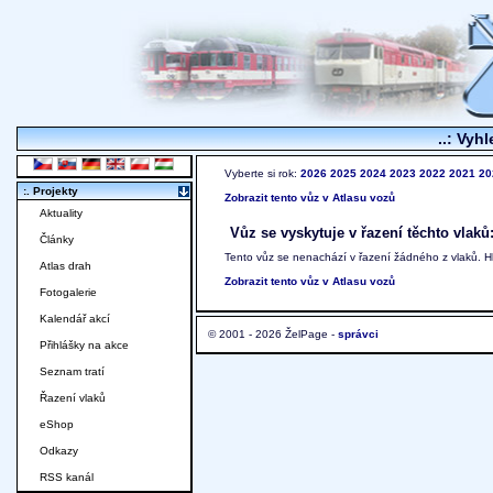
..: Vyhl
Vyberte si rok:
2026
2025
2024
2023
2022
2021
20
:. Projekty
Zobrazit tento vůz v Atlasu vozů
Aktuality
Vůz se vyskytuje v řazení těchto vlaků
Články
Tento vůz se nenachází v řazení žádného z vlaků. 
Atlas drah
Zobrazit tento vůz v Atlasu vozů
Fotogalerie
Kalendář akcí
© 2001 - 2026 ŽelPage -
správci
Přihlášky na akce
Seznam tratí
Řazení vlaků
eShop
Odkazy
RSS kanál