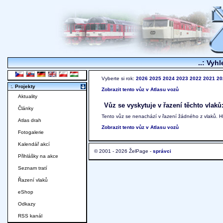
..: Vyhl
Vyberte si rok:
2026
2025
2024
2023
2022
2021
20
:. Projekty
Zobrazit tento vůz v Atlasu vozů
Aktuality
Vůz se vyskytuje v řazení těchto vlaků
Články
Tento vůz se nenachází v řazení žádného z vlaků. 
Atlas drah
Zobrazit tento vůz v Atlasu vozů
Fotogalerie
Kalendář akcí
© 2001 - 2026 ŽelPage -
správci
Přihlášky na akce
Seznam tratí
Řazení vlaků
eShop
Odkazy
RSS kanál