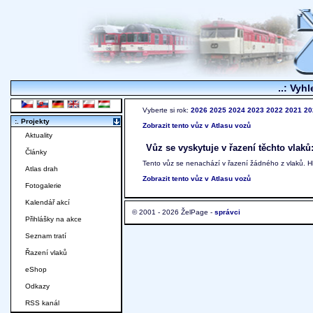
..: Vyhl
Vyberte si rok:
2026
2025
2024
2023
2022
2021
20
:. Projekty
Zobrazit tento vůz v Atlasu vozů
Aktuality
Vůz se vyskytuje v řazení těchto vlaků
Články
Tento vůz se nenachází v řazení žádného z vlaků. 
Atlas drah
Zobrazit tento vůz v Atlasu vozů
Fotogalerie
Kalendář akcí
© 2001 - 2026 ŽelPage -
správci
Přihlášky na akce
Seznam tratí
Řazení vlaků
eShop
Odkazy
RSS kanál