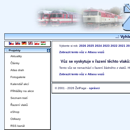
..: Vyhl
Vyberte si rok:
2026
2025
2024
2023
2022
2021
20
:. Projekty
Zobrazit tento vůz v Atlasu vozů
Aktuality
Vůz se vyskytuje v řazení těchto vlaků
Články
Tento vůz se nenachází v řazení žádného z vlaků. 
Atlas drah
Zobrazit tento vůz v Atlasu vozů
Fotogalerie
Kalendář akcí
© 2001 - 2026 ŽelPage -
správci
Přihlášky na akce
Seznam tratí
Řazení vlaků
eShop
Odkazy
RSS kanál