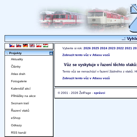
..: Vyhl
Vyberte si rok:
2026
2025
2024
2023
2022
2021
20
:. Projekty
Zobrazit tento vůz v Atlasu vozů
Aktuality
Vůz se vyskytuje v řazení těchto vlaků
Články
Tento vůz se nenachází v řazení žádného z vlaků. 
Atlas drah
Zobrazit tento vůz v Atlasu vozů
Fotogalerie
Kalendář akcí
© 2001 - 2026 ŽelPage -
správci
Přihlášky na akce
Seznam tratí
Řazení vlaků
eShop
Odkazy
RSS kanál