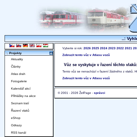
..: Vyhl
Vyberte si rok:
2026
2025
2024
2023
2022
2021
20
:. Projekty
Zobrazit tento vůz v Atlasu vozů
Aktuality
Vůz se vyskytuje v řazení těchto vlaků
Články
Tento vůz se nenachází v řazení žádného z vlaků. 
Atlas drah
Zobrazit tento vůz v Atlasu vozů
Fotogalerie
Kalendář akcí
© 2001 - 2026 ŽelPage -
správci
Přihlášky na akce
Seznam tratí
Řazení vlaků
eShop
Odkazy
RSS kanál