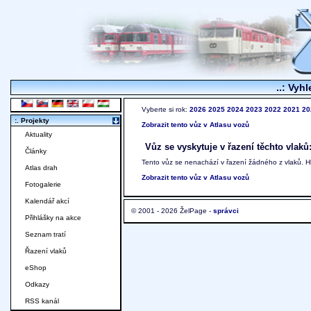
..: Vyhl
Vyberte si rok:
2026
2025
2024
2023
2022
2021
20
:. Projekty
Zobrazit tento vůz v Atlasu vozů
Aktuality
Vůz se vyskytuje v řazení těchto vlaků
Články
Tento vůz se nenachází v řazení žádného z vlaků. 
Atlas drah
Zobrazit tento vůz v Atlasu vozů
Fotogalerie
Kalendář akcí
© 2001 - 2026 ŽelPage -
správci
Přihlášky na akce
Seznam tratí
Řazení vlaků
eShop
Odkazy
RSS kanál