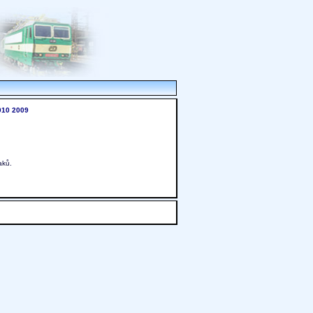
010
2009
aků.