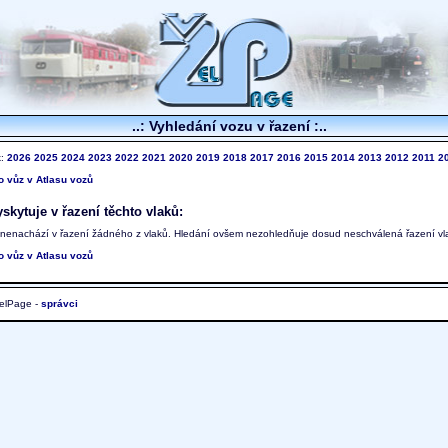
..: Vyhledání vozu v řazení :..
k:
2026
2025
2024
2023
2022
2021
2020
2019
2018
2017
2016
2015
2014
2013
2012
2011
2
to vůz v Atlasu vozů
skytuje v řazení těchto vlaků:
 nenachází v řazení žádného z vlaků. Hledání ovšem nezohledňuje dosud neschválená řazení vl
to vůz v Atlasu vozů
elPage -
správci