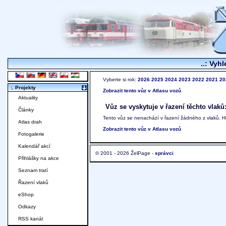
..: Vyhl
Vyberte si rok:
2026
2025
2024
2023
2022
2021
20
:. Projekty
Zobrazit tento vůz v Atlasu vozů
Aktuality
Vůz se vyskytuje v řazení těchto vlaků
Články
Tento vůz se nenachází v řazení žádného z vlaků. 
Atlas drah
Zobrazit tento vůz v Atlasu vozů
Fotogalerie
Kalendář akcí
© 2001 - 2026 ŽelPage -
správci
Přihlášky na akce
Seznam tratí
Řazení vlaků
eShop
Odkazy
RSS kanál