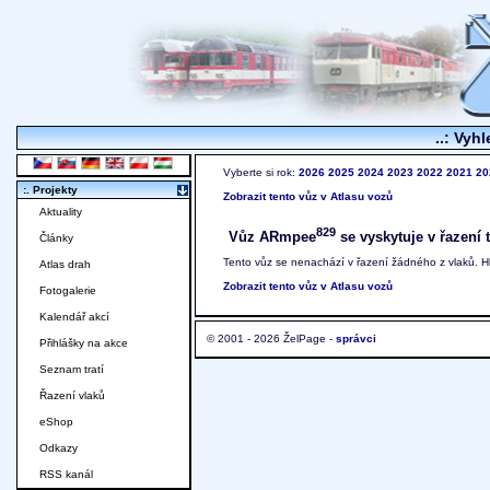
..: Vyhl
Vyberte si rok:
2026
2025
2024
2023
2022
2021
20
:. Projekty
Zobrazit tento vůz v Atlasu vozů
Aktuality
829
Vůz ARmpee
se vyskytuje v řazení 
Články
Tento vůz se nenachází v řazení žádného z vlaků. 
Atlas drah
Zobrazit tento vůz v Atlasu vozů
Fotogalerie
Kalendář akcí
© 2001 - 2026 ŽelPage -
správci
Přihlášky na akce
Seznam tratí
Řazení vlaků
eShop
Odkazy
RSS kanál