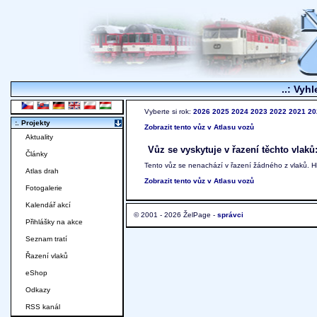
..: Vyhl
Vyberte si rok:
2026
2025
2024
2023
2022
2021
20
:. Projekty
Zobrazit tento vůz v Atlasu vozů
Aktuality
Vůz se vyskytuje v řazení těchto vlaků
Články
Tento vůz se nenachází v řazení žádného z vlaků. 
Atlas drah
Zobrazit tento vůz v Atlasu vozů
Fotogalerie
Kalendář akcí
© 2001 - 2026 ŽelPage -
správci
Přihlášky na akce
Seznam tratí
Řazení vlaků
eShop
Odkazy
RSS kanál