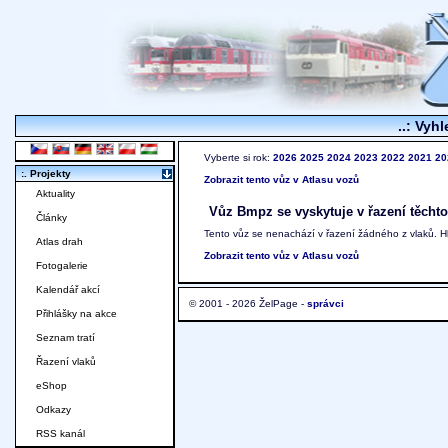
..: Vyhl
Vyberte si rok:
2026
2025
2024
2023
2022
2021
20
:. Projekty
Zobrazit tento vůz v Atlasu vozů
Aktuality
Vůz Bmpz se vyskytuje v řazení těchto
Články
Tento vůz se nenachází v řazení žádného z vlaků. 
Atlas drah
Zobrazit tento vůz v Atlasu vozů
Fotogalerie
Kalendář akcí
© 2001 - 2026 ŽelPage -
správci
Přihlášky na akce
Seznam tratí
Řazení vlaků
eShop
Odkazy
RSS kanál