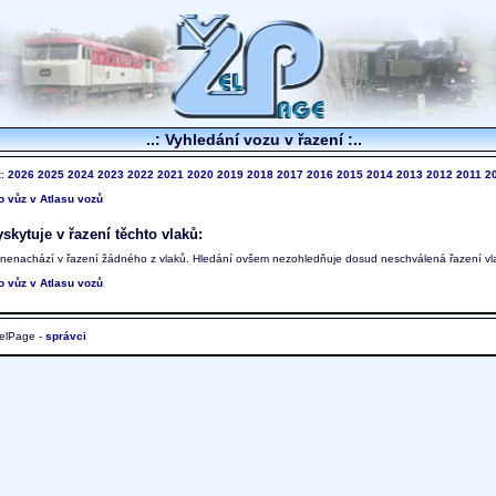
..: Vyhledání vozu v řazení :..
k:
2026
2025
2024
2023
2022
2021
2020
2019
2018
2017
2016
2015
2014
2013
2012
2011
2
to vůz v Atlasu vozů
skytuje v řazení těchto vlaků:
 nenachází v řazení žádného z vlaků. Hledání ovšem nezohledňuje dosud neschválená řazení vl
to vůz v Atlasu vozů
elPage -
správci