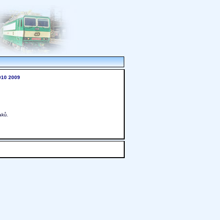
010
2009
aků.