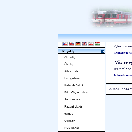
Vyberte si ro
:. Projekty
Zobrazit ten
Aktuality
Vůz se vy
Články
Tento vůz se
Atlas drah
Zobrazit ten
Fotogalerie
Kalendář akcí
© 2001 - 2026 Ž
Přihlášky na akce
Seznam tratí
Řazení vlaků
eShop
Odkazy
RSS kanál