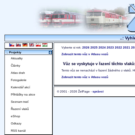
..: Vyhl
Vyberte si rok:
2026
2025
2024
2023
2022
2021
20
:. Projekty
Zobrazit tento vůz v Atlasu vozů
Aktuality
Vůz se vyskytuje v řazení těchto vlaků
Články
Tento vůz se nenachází v řazení žádného z vlaků. 
Atlas drah
Zobrazit tento vůz v Atlasu vozů
Fotogalerie
Kalendář akcí
© 2001 - 2026 ŽelPage -
správci
Přihlášky na akce
Seznam tratí
Řazení vlaků
eShop
Odkazy
RSS kanál