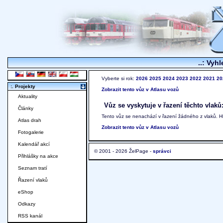
..: Vyhl
Vyberte si rok:
2026
2025
2024
2023
2022
2021
20
:. Projekty
Zobrazit tento vůz v Atlasu vozů
Aktuality
Vůz se vyskytuje v řazení těchto vlaků
Články
Tento vůz se nenachází v řazení žádného z vlaků. 
Atlas drah
Zobrazit tento vůz v Atlasu vozů
Fotogalerie
Kalendář akcí
© 2001 - 2026 ŽelPage -
správci
Přihlášky na akce
Seznam tratí
Řazení vlaků
eShop
Odkazy
RSS kanál