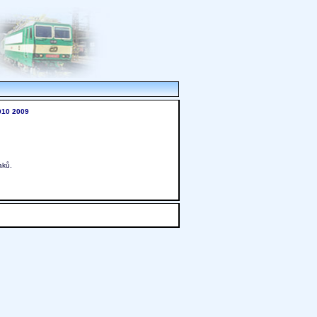
010
2009
aků.