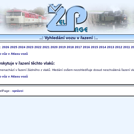
..: Vyhledání vozu v řazení :..
k:
2026
2025
2024
2023
2022
2021
2020
2019
2018
2017
2016
2015
2014
2013
2012
2011
2
to vůz v Atlasu vozů
skytuje v řazení těchto vlaků:
 nenachází v řazení žádného z vlaků. Hledání ovšem nezohledňuje dosud neschválená řazení vl
to vůz v Atlasu vozů
elPage -
správci