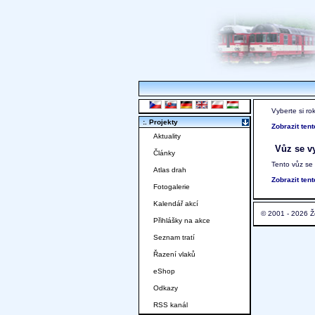
Vyberte si ro
:. Projekty
Zobrazit ten
Aktuality
Vůz se vy
Články
Tento vůz se
Atlas drah
Zobrazit ten
Fotogalerie
Kalendář akcí
© 2001 - 2026 Ž
Přihlášky na akce
Seznam tratí
Řazení vlaků
eShop
Odkazy
RSS kanál