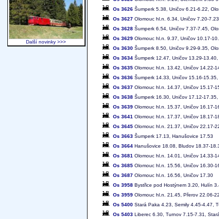
Os 3626
Šumperk 5.38, Uničov 6.21-6.22, Olo
Os 3627
Olomouc hl.n. 6.34, Uničov 7.20-7.2
Os 3628
Šumperk 6.54, Uničov 7.37-7.45, Olo
Os 3629
Olomouc hl.n. 9.37, Uničov 10.17-10
Další novinky >>>
Os 3630
Šumperk 8.50, Uničov 9.29-9.35, Olo
Os 3634
Šumperk 12.47, Uničov 13.29-13.40, 
Os 3635
Olomouc hl.n. 13.42, Uničov 14.22-1
Os 3636
Šumperk 14.33, Uničov 15.16-15.35, 
Os 3637
Olomouc hl.n. 14.37, Uničov 15.17-1
Os 3638
Šumperk 16.30, Uničov 17.12-17.35, 
Os 3639
Olomouc hl.n. 15.37, Uničov 16.17-1
Os 3641
Olomouc hl.n. 17.37, Uničov 18.17-1
Os 3645
Olomouc hl.n. 21.37, Uničov 22.17-2
Os 3663
Šumperk 17.13, Hanušovice 17.53
Os 3664
Hanušovice 18.08, Bludov 18.37-18.
Os 3681
Olomouc hl.n. 14.01, Uničov 14.33-1
Os 3685
Olomouc hl.n. 15.56, Uničov 16.30-1
Os 3687
Olomouc hl.n. 16.56, Uničov 17.30
Os 3958
Bystřice pod Hostýnem 3.20, Hulín 3.
Os 3959
Olomouc hl.n. 21.45, Přerov 22.06-22
Os 5400
Stará Paka 4.23, Semily 4.45-4.47, T
Os 5403
Liberec 6.30, Turnov 7.15-7.31, Star