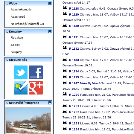
Ostrava střed 14.17
:. Weby
R 1128
Ostrava střed 9.41, Ostrava-Svinov 9.
Atlas lokomotiv
R 1129
Olomouc hl.n. 13.07, Valšov 14.17-14.
Atlas vozů
Ostrava střed 16.17
Nejkrásnější nádraží ČR
R 1130
Ostrava-Svinov 8.02, Opava východ 8.22
10.52
:. Kontakty
R 1131
Olomouc hl.n. 15.07, Valšov 16.17-16.
Redakce
Ostrava-Svinov 17.57
Spolek
R 1132
Ostrava-Svinov 6.02, Opava východ 6.22
Skupiny
8.52
:. Sledujte nás
R 1133
Olomouc hl.n. 17.07, Valšov 18.17-18.
Ostrava-Svinov 19.58
R 1134
Krnov 5.05, Bruntál 5.31-5.34, Valšov 
R 1135
Olomouc hl.n. 19.07, Valšov 20.17-20.
R 1147
Metoděj Vlach
Tanvald 13.49, Železný 
16.39-16.42, Praha-Vršovice 16.46
R 1260
Pardubice hl.n. 21.02, Pardubice-Rosi
Turnov 23.18-23.19, Liberec 23.56
:. Nejnovější fotografie
R 1261
Liberec 4.00, Turnov 4.38-4.39, Stará 
R 1262
Pardubice hl.n. 19.02, Pardubice-Rosi
Turnov 21.18-21.21, Liberec 21.56
R 1263
Liberec 6.02, Turnov 6.39-6.42, Stará 
R 1264
Pardubice hl.n. 17.02, Pardubice-Rosi