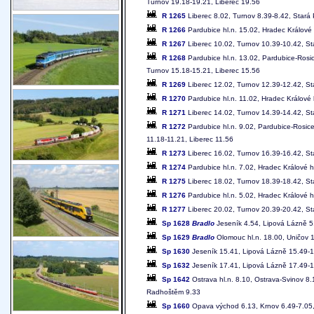
Turnov 19.18-19.21, Liberec 19.56
R 1265
Liberec 8.02, Turnov 8.39-8.42, Stará 
R 1266
Pardubice hl.n. 15.02, Hradec Králové
R 1267
Liberec 10.02, Turnov 10.39-10.42, Sta
R 1268
Pardubice hl.n. 13.02, Pardubice-Rosi
Turnov 15.18-15.21, Liberec 15.56
R 1269
Liberec 12.02, Turnov 12.39-12.42, St
R 1270
Pardubice hl.n. 11.02, Hradec Králové 
R 1271
Liberec 14.02, Turnov 14.39-14.42, St
R 1272
Pardubice hl.n. 9.02, Pardubice-Rosic
11.18-11.21, Liberec 11.56
R 1273
Liberec 16.02, Turnov 16.39-16.42, St
R 1274
Pardubice hl.n. 7.02, Hradec Králové h
R 1275
Liberec 18.02, Turnov 18.39-18.42, St
R 1276
Pardubice hl.n. 5.02, Hradec Králové h
R 1277
Liberec 20.02, Turnov 20.39-20.42, St
Sp 1628
Bradlo
Jeseník 4.54, Lipová Lázně 5.
Sp 1629
Bradlo
Olomouc hl.n. 18.00, Uničov 
Sp 1630
Jeseník 15.41, Lipová Lázně 15.49-1
Sp 1632
Jeseník 17.41, Lipová Lázně 17.49-1
Sp 1642
Ostrava hl.n. 8.10, Ostrava-Svinov 8.
Radhoštěm 9.33
Sp 1660
Opava východ 6.13, Krnov 6.49-7.05,