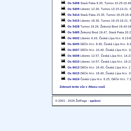
Os 5408
Stará Paka 9.35, Turnov 10.25-10.40
Os 5409
Liberec 12.30, Turnov 13.15-13.21, 
Os 5414
Stará Paka 15.35, Turnov 16.25-16.4
Os 5415
Liberec 18.30, Turnov 19.15-19.21, 
Os 5428
Turnov 19.26, Železný Brod 19.43-19
Os 5485
Železný Brod 19.47, Stará Paka 20.
Os 6602
Liberec 6.43, Česká Lípa hl.n. 8.13-8
Os 6605
Děčín hl.n. 8.40, Česká Lípa hl.n. 9.
Os 6607
Děčín hl.n. 10.40, Česká Lípa hl.n. 1
Os 6608
Liberec 12.57, Česká Lípa hl.n. 14.2
Os 6610
Liberec 14.57, Česká Lípa hl.n. 16.2
Os 6613
Děčín hl.n. 16.40, Česká Lípa hl.n. 
Os 6615
Děčín hl.n. 18.40, Česká Lípa hl.n. 
Os 6624
Česká Lípa hl.n. 6.25, Děčín hl.n. 7.
Zobrazit tento vůz v Atlasu vozů
© 2001 - 2026 ŽelPage -
správci