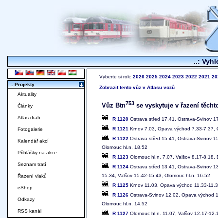
..: Vyhl
Vyberte si rok:
2026
2025
2024
2023
2022
2021
20
:. Projekty
Zobrazit tento vůz v Atlasu vozů
Aktuality
753
Vůz Btn
se vyskytuje v řazení těcht
Články
Atlas drah
R 1120
Ostrava střed 17.41, Ostrava-Svinov 1
R 1121
Krnov 7.03, Opava východ 7.33-7.37, O
Fotogalerie
R 1122
Ostrava střed 15.41, Ostrava-Svinov 1
Kalendář akcí
Olomouc hl.n. 18.52
Přihlášky na akce
R 1123
Olomouc hl.n. 7.07, Valšov 8.17-8.18, 
Seznam tratí
R 1124
Ostrava střed 13.41, Ostrava-Svinov 1
15.34, Valšov 15.42-15.43, Olomouc hl.n. 16.52
Řazení vlaků
R 1125
Krnov 11.03, Opava východ 11.33-11.37
eShop
R 1126
Ostrava-Svinov 12.02, Opava východ 12
Odkazy
Olomouc hl.n. 14.52
RSS kanál
R 1127
Olomouc hl.n. 11.07, Valšov 12.17-12.