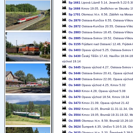
Sp 1661
Lipová Lázně 5.14, Jeseník 5.22-5.30
Sp 1666
Krnov 19.05, Jindřichov ve Slezsku 1
Sp 1701
Olomouc hl.n. 6.56, Zábřeh na Moravě
Os 2870
Ostrava-Kunčice 6.55, Ostrava-Vítkov
Os 2872
Ostrava-Kunčice 20.55, Ostrava-Vítk
Os 2883
Ostrava-Svinov 18.45, Ostrava-Vítko
Os 2885
Ostrava-Svinov 19.52, Ostrava-Vítko
Os 3155
Frýdlant nad Ostravicí 12.46, Frýdek
Os 3403
Opava východ 5.25, Ostrava-Svinov 6.
Os 3430
Český Těšín 17.43, Havířov 18.04-18
východ 19.14
Os 3445
Opava východ 4.27, Ostrava-Svinov 
Os 3446
Ostrava-Svinov 20.41, Opava východ
Os 3448
Ostrava-Svinov 22.00, Opava východ
Os 3460
Opava východ 4.25, Krnov 5.02
Os 3463
Krnov 4.28, Opava východ 5.08
Os 3470
Opava východ 18.54, Krnov 19.34
Os 3473
Krnov 21.09, Opava východ 21.42
Os 3502
Krnov 11.05, Bruntál 11.31-11.34, Ol
Os 3504
Krnov 19.05, Bruntál 19.31-19.32, M
Os 3505
Olomouc hl.n. 8.59, Bruntál 10.26-10
Os 3624
Šumperk 4.35, Uničov 5.16-5.18, Olo
Os 3625
Olomouc hl.n. 5.20, Šternberk 5.38-5