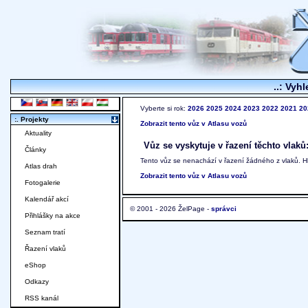
..: Vyhl
Vyberte si rok:
2026
2025
2024
2023
2022
2021
20
:. Projekty
Zobrazit tento vůz v Atlasu vozů
Aktuality
Vůz se vyskytuje v řazení těchto vlaků
Články
Tento vůz se nenachází v řazení žádného z vlaků. 
Atlas drah
Zobrazit tento vůz v Atlasu vozů
Fotogalerie
Kalendář akcí
© 2001 - 2026 ŽelPage -
správci
Přihlášky na akce
Seznam tratí
Řazení vlaků
eShop
Odkazy
RSS kanál