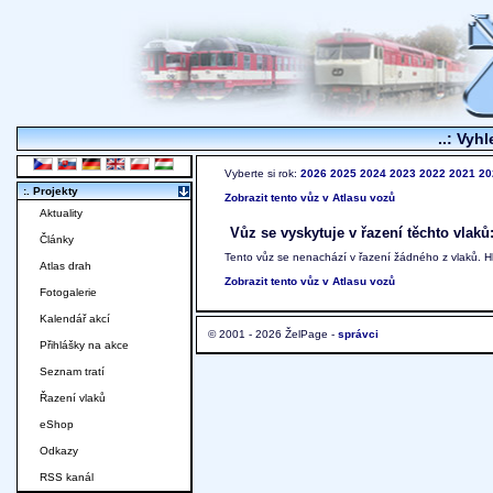
..: Vyhl
Vyberte si rok:
2026
2025
2024
2023
2022
2021
20
:. Projekty
Zobrazit tento vůz v Atlasu vozů
Aktuality
Vůz se vyskytuje v řazení těchto vlaků
Články
Tento vůz se nenachází v řazení žádného z vlaků. 
Atlas drah
Zobrazit tento vůz v Atlasu vozů
Fotogalerie
Kalendář akcí
© 2001 - 2026 ŽelPage -
správci
Přihlášky na akce
Seznam tratí
Řazení vlaků
eShop
Odkazy
RSS kanál