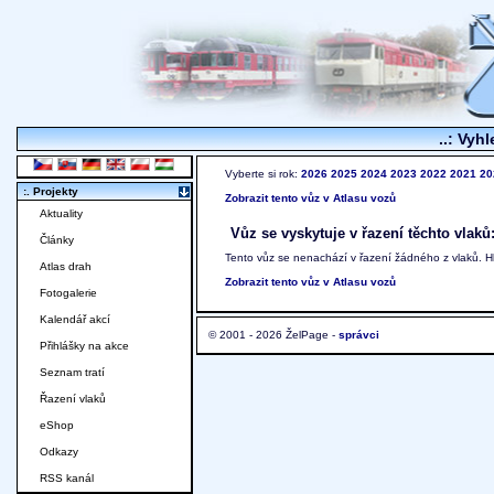
..: Vyhl
Vyberte si rok:
2026
2025
2024
2023
2022
2021
20
:. Projekty
Zobrazit tento vůz v Atlasu vozů
Aktuality
Vůz se vyskytuje v řazení těchto vlaků
Články
Tento vůz se nenachází v řazení žádného z vlaků. 
Atlas drah
Zobrazit tento vůz v Atlasu vozů
Fotogalerie
Kalendář akcí
© 2001 - 2026 ŽelPage -
správci
Přihlášky na akce
Seznam tratí
Řazení vlaků
eShop
Odkazy
RSS kanál