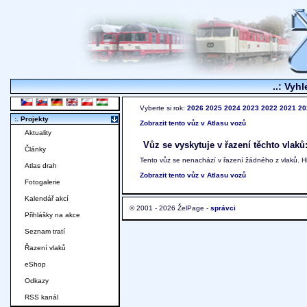
..: Vyhl
Vyberte si rok:
2026
2025
2024
2023
2022
2021
20
:. Projekty
Zobrazit tento vůz v Atlasu vozů
Aktuality
Vůz se vyskytuje v řazení těchto vlaků
Články
Tento vůz se nenachází v řazení žádného z vlaků. 
Atlas drah
Zobrazit tento vůz v Atlasu vozů
Fotogalerie
Kalendář akcí
© 2001 - 2026 ŽelPage -
správci
Přihlášky na akce
Seznam tratí
Řazení vlaků
eShop
Odkazy
RSS kanál