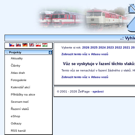
..: Vyhl
Vyberte si rok:
2026
2025
2024
2023
2022
2021
20
:. Projekty
Zobrazit tento vůz v Atlasu vozů
Aktuality
Vůz se vyskytuje v řazení těchto vlaků
Články
Tento vůz se nenachází v řazení žádného z vlaků. 
Atlas drah
Zobrazit tento vůz v Atlasu vozů
Fotogalerie
Kalendář akcí
© 2001 - 2026 ŽelPage -
správci
Přihlášky na akce
Seznam tratí
Řazení vlaků
eShop
Odkazy
RSS kanál