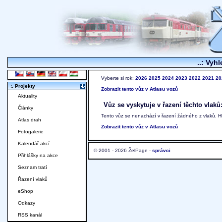
..: Vyhl
Vyberte si rok:
2026
2025
2024
2023
2022
2021
20
:. Projekty
Zobrazit tento vůz v Atlasu vozů
Aktuality
Vůz se vyskytuje v řazení těchto vlaků
Články
Tento vůz se nenachází v řazení žádného z vlaků. 
Atlas drah
Zobrazit tento vůz v Atlasu vozů
Fotogalerie
Kalendář akcí
© 2001 - 2026 ŽelPage -
správci
Přihlášky na akce
Seznam tratí
Řazení vlaků
eShop
Odkazy
RSS kanál