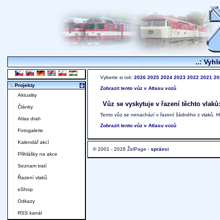
..: Vyhl
Vyberte si rok:
2026
2025
2024
2023
2022
2021
20
:. Projekty
Zobrazit tento vůz v Atlasu vozů
Aktuality
Vůz se vyskytuje v řazení těchto vlaků
Články
Tento vůz se nenachází v řazení žádného z vlaků. 
Atlas drah
Zobrazit tento vůz v Atlasu vozů
Fotogalerie
Kalendář akcí
© 2001 - 2026 ŽelPage -
správci
Přihlášky na akce
Seznam tratí
Řazení vlaků
eShop
Odkazy
RSS kanál