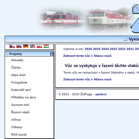
..: Vyhl
Vyberte si rok:
2026
2025
2024
2023
2022
2021
20
:. Projekty
Zobrazit tento vůz v Atlasu vozů
Aktuality
Vůz se vyskytuje v řazení těchto vlaků
Články
Tento vůz se nenachází v řazení žádného z vlaků. 
Atlas drah
Zobrazit tento vůz v Atlasu vozů
Fotogalerie
Kalendář akcí
© 2001 - 2026 ŽelPage -
správci
Přihlášky na akce
Seznam tratí
Řazení vlaků
eShop
Odkazy
RSS kanál