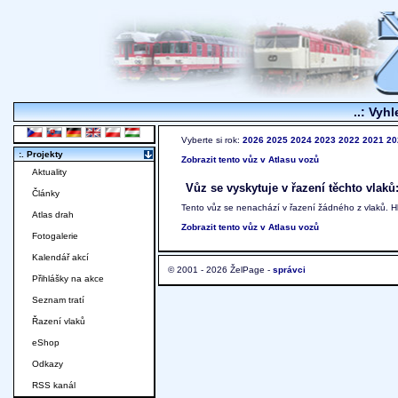
..: Vyhl
Vyberte si rok:
2026
2025
2024
2023
2022
2021
20
:. Projekty
Zobrazit tento vůz v Atlasu vozů
Aktuality
Vůz se vyskytuje v řazení těchto vlaků
Články
Tento vůz se nenachází v řazení žádného z vlaků. 
Atlas drah
Zobrazit tento vůz v Atlasu vozů
Fotogalerie
Kalendář akcí
© 2001 - 2026 ŽelPage -
správci
Přihlášky na akce
Seznam tratí
Řazení vlaků
eShop
Odkazy
RSS kanál