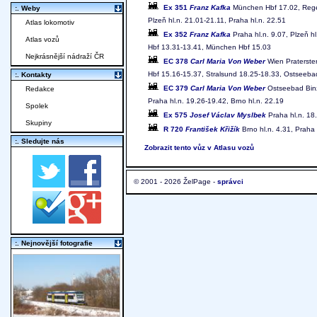
Ex 351
Franz Kafka
München Hbf 17.02, Regen
:. Weby
Plzeň hl.n. 21.01-21.11, Praha hl.n. 22.51
Atlas lokomotiv
Ex 352
Franz Kafka
Praha hl.n. 9.07, Plzeň h
Atlas vozů
Hbf 13.31-13.41, München Hbf 15.03
Nejkrásnější nádraží ČR
EC 378
Carl Maria Von Weber
Wien Praterster
Hbf 15.16-15.37, Stralsund 18.25-18.33, Ostseeba
:. Kontakty
EC 379
Carl Maria Von Weber
Ostseebad Binz 
Redakce
Praha hl.n. 19.26-19.42, Brno hl.n. 22.19
Spolek
Ex 575
Josef Václav Myslbek
Praha hl.n. 18.
Skupiny
R 720
František Křižík
Brno hl.n. 4.31, Praha 
:. Sledujte nás
Zobrazit tento vůz v Atlasu vozů
© 2001 - 2026 ŽelPage -
správci
:. Nejnovější fotografie