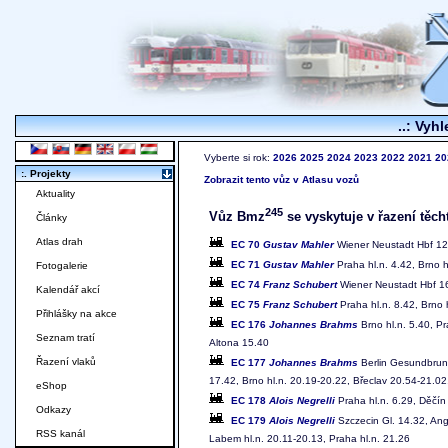
..: Vyhl
Vyberte si rok:
2026
2025
2024
2023
2022
2021
20
:. Projekty
Zobrazit tento vůz v Atlasu vozů
Aktuality
245
Vůz Bmz
se vyskytuje v řazení těch
Články
Atlas drah
EC 70
Gustav Mahler
Wiener Neustadt Hbf 12.
EC 71
Gustav Mahler
Praha hl.n. 4.42, Brno h
Fotogalerie
EC 74
Franz Schubert
Wiener Neustadt Hbf 16.
Kalendář akcí
EC 75
Franz Schubert
Praha hl.n. 8.42, Brno 
Přihlášky na akce
EC 176
Johannes Brahms
Brno hl.n. 5.40, Pr
Seznam tratí
Altona 15.40
Řazení vlaků
EC 177
Johannes Brahms
Berlin Gesundbrunn
17.42, Brno hl.n. 20.19-20.22, Břeclav 20.54-21.02
eShop
EC 178
Alois Negrelli
Praha hl.n. 6.29, Děčín
Odkazy
EC 179
Alois Negrelli
Szczecin Gl. 14.32, Ang
RSS kanál
Labem hl.n. 20.11-20.13, Praha hl.n. 21.26