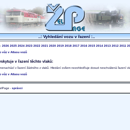
..: Vyhledání vozu v řazení :..
k:
2026
2025
2024
2023
2022
2021
2020
2019
2018
2017
2016
2015
2014
2013
2012
2011
2
to vůz v Atlasu vozů
skytuje v řazení těchto vlaků:
 nenachází v řazení žádného z vlaků. Hledání ovšem nezohledňuje dosud neschválená řazení vl
to vůz v Atlasu vozů
elPage -
správci