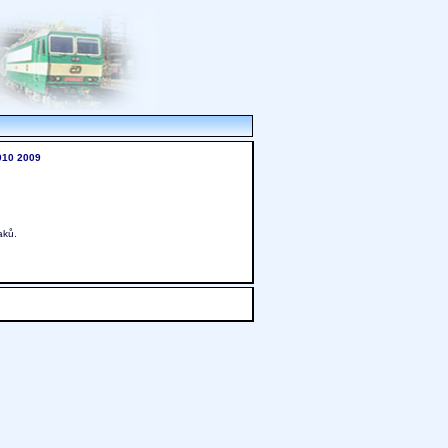
010
2009
aků.