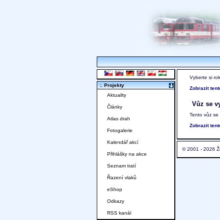
Vyberte si ro
:. Projekty
Zobrazit ten
Aktuality
Vůz se vy
Články
Tento vůz se
Atlas drah
Zobrazit ten
Fotogalerie
Kalendář akcí
© 2001 - 2026 Ž
Přihlášky na akce
Seznam tratí
Řazení vlaků
eShop
Odkazy
RSS kanál