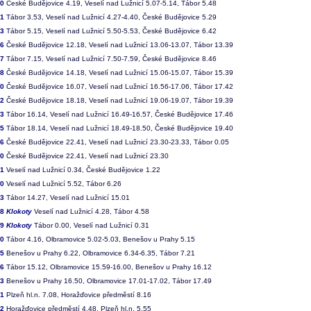
00
České Budějovice 4.19, Veselí nad Lužnicí 5.07-5.14, Tábor 5.48
01
Tábor 3.53, Veselí nad Lužnicí 4.27-4.40, České Budějovice 5.29
03
Tábor 5.15, Veselí nad Lužnicí 5.50-5.53, České Budějovice 6.42
06
České Budějovice 12.18, Veselí nad Lužnicí 13.06-13.07, Tábor 13.39
07
Tábor 7.15, Veselí nad Lužnicí 7.50-7.59, České Budějovice 8.46
08
České Budějovice 14.18, Veselí nad Lužnicí 15.06-15.07, Tábor 15.39
10
České Budějovice 16.07, Veselí nad Lužnicí 16.56-17.06, Tábor 17.42
12
České Budějovice 18.18, Veselí nad Lužnicí 19.06-19.07, Tábor 19.39
13
Tábor 16.14, Veselí nad Lužnicí 16.49-16.57, České Budějovice 17.46
15
Tábor 18.14, Veselí nad Lužnicí 18.49-18.50, České Budějovice 19.40
16
České Budějovice 22.41, Veselí nad Lužnicí 23.30-23.33, Tábor 0.05
20
České Budějovice 22.41, Veselí nad Lužnicí 23.30
21
Veselí nad Lužnicí 0.34, České Budějovice 1.22
30
Veselí nad Lužnicí 5.52, Tábor 6.26
33
Tábor 14.27, Veselí nad Lužnicí 15.01
58
Klokoty
Veselí nad Lužnicí 4.28, Tábor 4.58
59
Klokoty
Tábor 0.00, Veselí nad Lužnicí 0.31
60
Tábor 4.16, Olbramovice 5.02-5.03, Benešov u Prahy 5.15
65
Benešov u Prahy 6.22, Olbramovice 6.34-6.35, Tábor 7.21
76
Tábor 15.12, Olbramovice 15.59-16.00, Benešov u Prahy 16.12
83
Benešov u Prahy 16.50, Olbramovice 17.01-17.02, Tábor 17.49
01
Plzeň hl.n. 7.08, Horažďovice předměstí 8.16
02
Horažďovice předměstí 4.48, Plzeň hl.n. 5.55