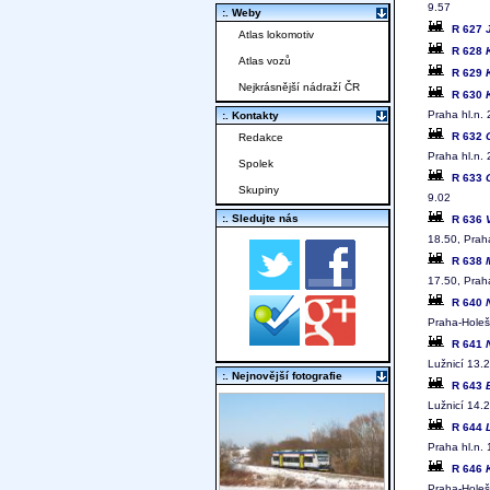
9.57
:. Weby
R 627
Atlas lokomotiv
R 628
Atlas vozů
R 629
Nejkrásnější nádraží ČR
R 630
Praha hl.n.
:. Kontakty
R 632
Redakce
Praha hl.n.
Spolek
R 633
Skupiny
9.02
:. Sledujte nás
R 636
18.50, Prah
R 638
17.50, Prah
R 640
Praha-Holeš
R 641
Lužnicí 13.
:. Nejnovější fotografie
R 643
Lužnicí 14.
R 644
Praha hl.n.
R 646
Praha-Holeš