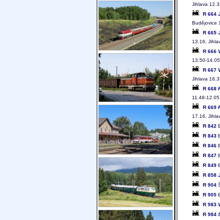
Jihlava 12.3
R 664
Budějovice 
R 665
13.16, Jihla
R 666
13.50-14.05
R 667
Jihlava 16.3
R 668
11.48-12.05,
R 669
17.16, Jihla
R 842
B
R 843
B
R 846
B
R 847
B
R 849
B
R 858
R 904
Š
R 905
B
R 983
R 984