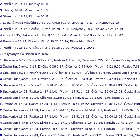
22
Plzeň hl.n. 18.11, Klatovy 19.11
23
Klatovy 14.46, Plzeň hl.n. 15.46
24
Plzeň hl.n. 19.11, Klatovy 20.11
47
Železná Ruda-Alžbětín 10.45, Janovice nad Úhlavou 11.45-11.46, Klatovy 11.55
13
Plzeň hl.n. 15.15, Chrást u Plzně 15.28-15.29, Rokycany 15.40-15.42, Zdice 16.19
24
Zdice 17.35, Rokycany 18.12-18.14, Chrást u Plzně 18.26-18.29, Plzeň hl.n. 18.42
34
Rokycany 20.14, Chrást u Plzně 20.26-20.29, Plzeň hl.n. 20.42
37
Plzeň hl.n. 19.15, Chrást u Plzně 19.28-19.29, Rokycany 19.41
2
Rokycany 6.04, Plzeň hl.n. 6.57
01
Strakonice 5.49, Ražice 6.02-6.05, Protivín 6.13-6.14, Číčenice 6.22-6.23, České Budějovice 
02
České Budějovice 6.14, Dívčice 6.36-6.37, Číčenice 6.44-6.44, Protivín 6.52-6.55, Ražice 7.03
03
Strakonice 6.06, Protivín 6.30-6.33, Číčenice 6.42-6.44, Dívčice 6.53-6.58, České Budějovice 
04
České Budějovice 9.06, Dívčice 9.27-9.27, Číčenice 9.34-9.35, Protivín 9.42-9.44, Ražice 9.53
05
Strakonice 10.23, Ražice 10.37-10.41, Protivín 10.51-10.52, Číčenice 11.00-11.03, České Bud
09
Strakonice 14.23, Ražice 14.37-14.41, Protivín 14.51-14.52, Číčenice 15.00-15.03, České Bud
10
České Budějovice 12.28, Číčenice 12.58-13.01, Protivín 13.08-13.09, Strakonice 13.33
1
Strakonice 16.24, Ražice 16.38-16.41, Protivín 16.51-16.52, Číčenice 17.00-17.03, České Bud
12
České Budějovice 14.28, Dívčice 14.50-14.51, Číčenice 14.58-15.01, Protivín 15.08-15.09, Ra
13
Strakonice 18.23, Ražice 18.37-18.41, Protivín 18.51-18.52, Číčenice 19.00-19.03, České Bud
14
České Budějovice 17.06, Dívčice 17.27-17.27, Číčenice 17.34-17.35, Protivín 17.42-17.44, Ra
16
České Budějovice 18.28, Dívčice 18.50-18.51, Číčenice 18.58-19.01, Protivín 19.08-19.09, Ra
18
České Budějovice 22.43, Číčenice 23.14-23.15, Protivín 23.22-23.27, Ražice 23.36-23.36, Str