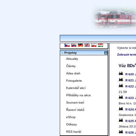
Vyberte si ro
:. Projekty
Zobrazit ten
Aktuality
Vůz BDs
Články
Atlas drah
R 620
R 621
Fotogalerie
R 622
Kalendář akcí
21.58
Přihlášky na akce
R 623
Seznam tratí
Brno hl.n. 1
R 624
Řazení vlaků
Strakonice 1
eShop
R 625
Odkazy
Jihlava 20.
RSS kanál
R 626