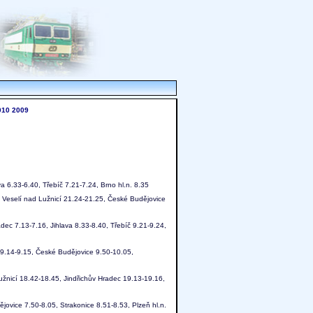
010
2009
a 6.33-6.40, Třebíč 7.21-7.24, Brno hl.n. 8.35
, Veselí nad Lužnicí 21.24-21.25, České Budějovice
dec 7.13-7.16, Jihlava 8.33-8.40, Třebíč 9.21-9.24,
í 9.14-9.15, České Budějovice 9.50-10.05,
užnicí 18.42-18.45, Jindřichův Hradec 19.13-19.16,
jovice 7.50-8.05, Strakonice 8.51-8.53, Plzeň hl.n.