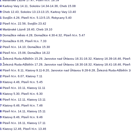
1
Mariánské Lázně 17.47, Plzeň hl.n. 18.59
24
Karlovy Vary 14.11, Sokolov 14.34-14.36, Cheb 15.08
29
Cheb 12.43, Sokolov 13.13-13.15, Karlovy Vary 13.40
31
Svojšín 4.26, Plzeň hl.n. 5.13-5.15, Rokycany 5.40
32
Plzeň hl.n. 22.56, Svojšín 23.42
84
Mariánské Lázně 18.40, Cheb 19.10
03
Domažlice město 4.28, Domažlice 4.30-4.32, Plzeň hl.n. 5.47
07
Domažlice 6.05, Plzeň hl.n. 7.33
12
Plzeň hl.n. 14.10, Domažlice 15.30
14
Plzeň hl.n. 15.06, Domažlice 16.22
01
Železná Ruda-Alžbětín 15.29, Janovice nad Úhlavou 16.31-16.32, Klatovy 16.39-16.46, Plzeň 
03
Železná Ruda-Alžbětín 17.29, Janovice nad Úhlavou 18.30-18.32, Klatovy 18.41-18.46, Plzeň 
04
Plzeň hl.n. 8.11, Klatovy 9.11-9.20, Janovice nad Úhlavou 9.28-9.28, Železná Ruda-Alžbětín 1
12
Plzeň hl.n. 6.07, Klatovy 7.11
13
Klatovy 4.46, Plzeň hl.n. 5.45
14
Plzeň hl.n. 10.11, Klatovy 11.11
15
Klatovy 5.30, Plzeň hl.n. 6.30
16
Plzeň hl.n. 12.11, Klatovy 13.11
17
Klatovy 6.46, Plzeň hl.n. 7.46
18
Plzeň hl.n. 14.11, Klatovy 15.11
19
Klatovy 8.46, Plzeň hl.n. 9.46
20
Plzeň hl.n. 16.11, Klatovy 17.11
21
Klatovy 12.46, Plzeň hl.n. 13.46