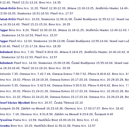
3-12.40, Třebíč 13.21-13.24, Brno hl.n. 14.35
Jakub Krčín
Brno hl.n. 11.20, Třebíč 12.30-12.33, Jihlava 13.18-13.25, Jindřichův Hradec 14.40
15.50-16.05, Strakonice 16.51-16.53, Plzeň hl.n. 17.57
Jakub Krčín
Plzeň hl.n. 10.03, Strakonice 11.06-11.08, České Budějovice 11.55-12.12, Veselí na
va 14.33-14.40, Třebíč 15.21-15.24, Brno hl.n. 16.35
Vajgar
Brno hl.n. 9.20, Třebíč 10.30-10.33, Jihlava 11.18-11.25, Jindřichův Hradec 12.40-12.43,
, Strakonice 14.51-14.53, Plzeň hl.n. 15.57
Vajgar
Plzeň hl.n. 12.03, Strakonice 13.06-13.08, České Budějovice 13.55-14.04, Veselí nad Luž
3-16.40, Třebíč 17.21-17.24, Brno hl.n. 18.35
Rožmberk
Brno hl.n. 7.20, Třebíč 8.30-8.33, Jihlava 9.18-9.25, Jindřichův Hradec 10.40-10.43, 
 Strakonice 12.51-12.53, Plzeň hl.n. 13.57
Rožmberk
Plzeň hl.n. 14.03, Strakonice 15.06-15.08, České Budějovice 15.55-16.04, Veselí nad 
va 18.33-18.40, Třebíč 19.21-19.24, Brno hl.n. 20.35
ohumín 7.35, Ostrava hl.n. 7.42-7.44, Ostrava-Svinov 7.50-7.52, Přerov 8.40-8.42, Brno hl.n. 9
rno hl.n. 18.02, Přerov 19.24-19.26, Ostrava-Svinov 20.17-20.19, Ostrava hl.n. 20.26-20.28, B
ohumín 5.35, Ostrava hl.n. 5.42-5.44, Ostrava-Svinov 5.50-5.52, Přerov 6.40-6.42, Brno hl.n. 7
rno hl.n. 20.02, Přerov 21.24-21.26, Ostrava-Svinov 22.17-22.19, Ostrava hl.n. 22.26-22.28, B
rno hl.n. 21.02, Přerov 22.24-22.26, Ostrava-Svinov 23.17-23.19, Ostrava hl.n. 23.26-23.28, B
Josef Václav Myslbek
Brno hl.n. 20.57, Česká Třebová 22.10
umperk 16.09, Zábřeh na Moravě 16.23-16.36, Olomouc hl.n. 17.03-17.07, Brno hl.n. 18.42
rno hl.n. 7.18, Olomouc hl.n. 8.51-8.56, Zábřeh na Moravě 9.23-9.26, Šumperk 9.40
Vysočina
Praha hl.n. 13.59, Havlíčkův Brod 16.00-16.03, Brno hl.n. 17.41
Svratka
Brno hl.n. 10.20, Havlíčkův Brod 11.56-11.58, Praha hl.n. 13.57