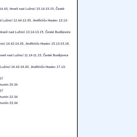
-14.43, Veselí nad Lužnicí 15.14-15.15, České
d Lužnicí 12.44-12.45, Jindřichův Hradec 13.13-
 Veselí nad Lužnicí 13.14-13.15, České Budějovice
nicí 14.42-14.45, Jindřichův Hradec 15.13-15.16,
Veselí nad Lužnicí 11.14-11.15, České Budějovice
Lužnicí 16.42-16.45, Jindřichův Hradec 17.13-
.57
ohumín 20.34
.57
ohumín 22.34
ohumín 23.34