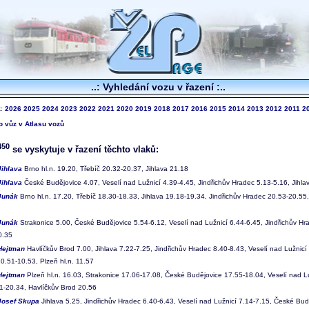
..: Vyhledání vozu v řazení :..
k:
2026
2025
2024
2023
2022
2021
2020
2019
2018
2017
2016
2015
2014
2013
2012
2011
2
to vůz v Atlasu vozů
450
se vyskytuje v řazení těchto vlaků:
Jihlava
Brno hl.n. 19.20, Třebíč 20.32-20.37, Jihlava 21.18
Jihlava
České Budějovice 4.07, Veselí nad Lužnicí 4.39-4.45, Jindřichův Hradec 5.13-5.16, Jihlav
Junák
Brno hl.n. 17.20, Třebíč 18.30-18.33, Jihlava 19.18-19.34, Jindřichův Hradec 20.53-20.55
Junák
Strakonice 5.00, České Budějovice 5.54-6.12, Veselí nad Lužnicí 6.44-6.45, Jindřichův Hra
0.35
Hejtman
Havlíčkův Brod 7.00, Jihlava 7.22-7.25, Jindřichův Hradec 8.40-8.43, Veselí nad Lužnic
0.51-10.53, Plzeň hl.n. 11.57
Hejtman
Plzeň hl.n. 16.03, Strakonice 17.06-17.08, České Budějovice 17.55-18.04, Veselí nad L
31-20.34, Havlíčkův Brod 20.56
Josef Skupa
Jihlava 5.25, Jindřichův Hradec 6.40-6.43, Veselí nad Lužnicí 7.14-7.15, České Budě