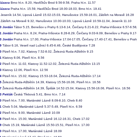
Sázava
Brno hl.n. 8.20, Havlíčkův Brod 9.56-9.58, Praha hl.n. 11.57
Sázava
Praha hl.n. 15.59, Havlíčkův Brod 18.00-18.03, Brno hl.n. 19.41
Jeseník 14.54, Lipová Lázně 15.02-15.03, Hanušovice 15.59-16.01, Zábřeh na Moravě 16.28
Zábřeh na Moravě 9.32, Hanušovice 10.00-10.03, Lipová Lázně 10.59-11.04, Jeseník 11.10
30
Jordán
Tábor 5.15, Benešov u Prahy 6.13-6.14, Čerčany 6.21-6.22, Praha-Vršovice 6.57-6.58,
31
Jordán
Praha hl.n. 8.24, Praha-Vršovice 8.28-8.29, Čerčany 9.03-9.09, Benešov u Prahy 9.17
33
Jordán
Praha hl.n. 17.00, Praha-Vršovice 17.04-17.05, Čerčany 17.40-17.41, Benešov u Prah
9
Tábor 6.16, Veselí nad Lužnicí 6.45-6.46, České Budějovice 7.28
0
Plzeň hl.n. 7.02, Klatovy 7.52-8.02, Železná Ruda-Alžbětín 9.15
1
Klatovy 8.06, Plzeň hl.n. 8.56
2
Plzeň hl.n. 11.02, Klatovy 11.52-12.02, Železná Ruda-Alžbětín 13.15
3
Klatovy 12.06, Plzeň hl.n. 12.56
4
Plzeň hl.n. 15.02, Klatovy 15.53-16.04, Železná Ruda-Alžbětín 17.14
5
Železná Ruda-Alžbětín 14.39, Klatovy 15.56-16.06, Plzeň hl.n. 16.56
7
Železná Ruda-Alžbětín 14.39, Špišák 14.52-15.04, Klatovy 15.56-16.06, Plzeň hl.n. 16.56
73
Peklák
Česká Třebová 5.41, Brno hl.n. 7.14
0
Plzeň hl.n. 7.00, Mariánské Lázně 8.09-8.10, Cheb 8.40
1
Cheb 5.04, Mariánské Lázně 5.37-5.49, Plzeň hl.n. 6.59
2
Plzeň hl.n. 9.00, Mariánské Lázně 10.09
8
Plzeň hl.n. 15.00, Mariánské Lázně 16.12-16.31, Cheb 17.02
9
Cheb 15.19, Mariánské Lázně 15.50-15.51, Plzeň hl.n. 17.00
0
Plzeň hl.n. 17.00, Mariánské Lázně 18.09