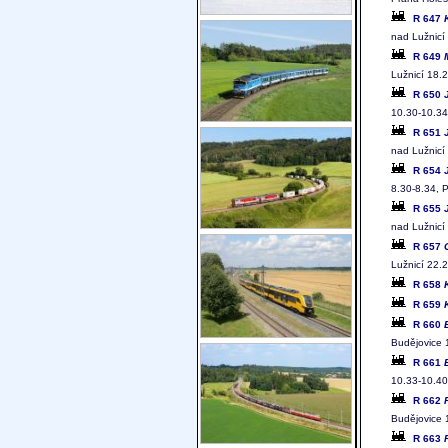
R 647
nad Lužnicí
R 649
Lužnicí 18.
R 650
10.30-10.34
R 651
nad Lužnicí
R 654
8.30-8.34, 
R 655
nad Lužnicí
R 657
Lužnicí 22.
R 658
R 659
R 660
Budějovice 
R 661
10.33-10.40,
R 662
Budějovice 
R 663