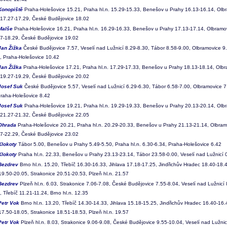
Konopiště
Praha-Holešovice 15.21, Praha hl.n. 15.29-15.33, Benešov u Prahy 16.13-16.14, Olbr
 17.27-17.29, České Budějovice 18.02
Malše
Praha-Holešovice 16.21, Praha hl.n. 16.29-16.33, Benešov u Prahy 17.13-17.14, Olbramov
27-18.29, České Budějovice 19.02
Jan Žižka
České Budějovice 7.57, Veselí nad Lužnicí 8.29-8.30, Tábor 8.58-9.00, Olbramovice 9
, Praha-Holešovice 10.42
Jan Žižka
Praha-Holešovice 17.21, Praha hl.n. 17.29-17.33, Benešov u Prahy 18.13-18.14, Olbr
 19.27-19.29, České Budějovice 20.02
Josef Suk
České Budějovice 5.57, Veselí nad Lužnicí 6.29-6.30, Tábor 6.58-7.00, Olbramovice 7
Praha-Holešovice 8.42
Josef Suk
Praha-Holešovice 19.21, Praha hl.n. 19.29-19.33, Benešov u Prahy 20.13-20.14, Olbr
 21.27-21.32, České Budějovice 22.05
Ohrada
Praha-Holešovice 20.21, Praha hl.n. 20.29-20.33, Benešov u Prahy 21.13-21.14, Olbram
27-22.29, České Budějovice 23.02
Klokoty
Tábor 5.00, Benešov u Prahy 5.49-5.50, Praha hl.n. 6.30-6.34, Praha-Holešovice 6.42
Klokoty
Praha hl.n. 22.33, Benešov u Prahy 23.13-23.14, Tábor 23.58-0.00, Veselí nad Lužnicí 
Bezdrev
Brno hl.n. 15.20, Třebíč 16.30-16.33, Jihlava 17.18-17.25, Jindřichův Hradec 18.40-18.
19.50-20.05, Strakonice 20.51-20.53, Plzeň hl.n. 21.57
Bezdrev
Plzeň hl.n. 6.03, Strakonice 7.06-7.08, České Budějovice 7.55-8.04, Veselí nad Lužnicí 
 Třebíč 11.21-11.24, Brno hl.n. 12.35
Petr Vok
Brno hl.n. 13.20, Třebíč 14.30-14.33, Jihlava 15.18-15.25, Jindřichův Hradec 16.40-16.
17.50-18.05, Strakonice 18.51-18.53, Plzeň hl.n. 19.57
Petr Vok
Plzeň hl.n. 8.03, Strakonice 9.06-9.08, České Budějovice 9.55-10.04, Veselí nad Lužnic