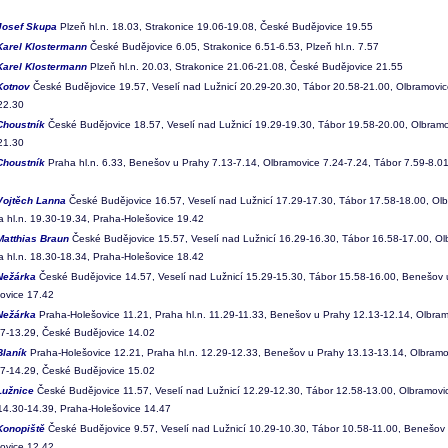
Josef Skupa
Plzeň hl.n. 18.03, Strakonice 19.06-19.08, České Budějovice 19.55
Karel Klostermann
České Budějovice 6.05, Strakonice 6.51-6.53, Plzeň hl.n. 7.57
Karel Klostermann
Plzeň hl.n. 20.03, Strakonice 21.06-21.08, České Budějovice 21.55
Kotnov
České Budějovice 19.57, Veselí nad Lužnicí 20.29-20.30, Tábor 20.58-21.00, Olbramovi
 22.30
Choustník
České Budějovice 18.57, Veselí nad Lužnicí 19.29-19.30, Tábor 19.58-20.00, Olbram
 21.30
Choustník
Praha hl.n. 6.33, Benešov u Prahy 7.13-7.14, Olbramovice 7.24-7.24, Tábor 7.59-8.01
Vojtěch Lanna
České Budějovice 16.57, Veselí nad Lužnicí 17.29-17.30, Tábor 17.58-18.00, Ol
a hl.n. 19.30-19.34, Praha-Holešovice 19.42
Matthias Braun
České Budějovice 15.57, Veselí nad Lužnicí 16.29-16.30, Tábor 16.58-17.00, O
a hl.n. 18.30-18.34, Praha-Holešovice 18.42
Nežárka
České Budějovice 14.57, Veselí nad Lužnicí 15.29-15.30, Tábor 15.58-16.00, Benešov u
ovice 17.42
Nežárka
Praha-Holešovice 11.21, Praha hl.n. 11.29-11.33, Benešov u Prahy 12.13-12.14, Olbram
27-13.29, České Budějovice 14.02
Blaník
Praha-Holešovice 12.21, Praha hl.n. 12.29-12.33, Benešov u Prahy 13.13-13.14, Olbramo
27-14.29, České Budějovice 15.02
Lužnice
České Budějovice 11.57, Veselí nad Lužnicí 12.29-12.30, Tábor 12.58-13.00, Olbramov
 14.30-14.39, Praha-Holešovice 14.47
Konopiště
České Budějovice 9.57, Veselí nad Lužnicí 10.29-10.30, Tábor 10.58-11.00, Benešov 
ovice 12.42