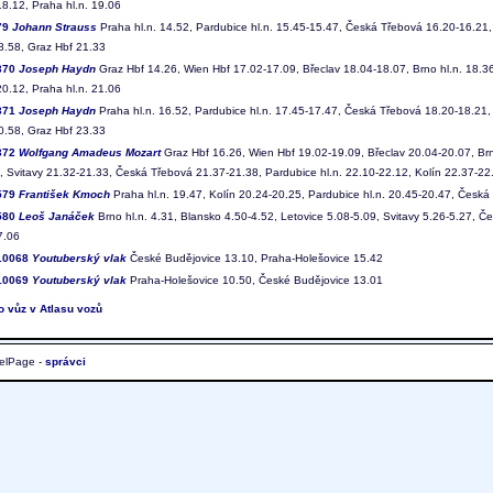
18.12, Praha hl.n. 19.06
 79
Johann Strauss
Praha hl.n. 14.52, Pardubice hl.n. 15.45-15.47, Česká Třebová 16.20-16.21,
8.58, Graz Hbf 21.33
 370
Joseph Haydn
Graz Hbf 14.26, Wien Hbf 17.02-17.09, Břeclav 18.04-18.07, Brno hl.n. 18.
20.12, Praha hl.n. 21.06
 371
Joseph Haydn
Praha hl.n. 16.52, Pardubice hl.n. 17.45-17.47, Česká Třebová 18.20-18.21, 
0.58, Graz Hbf 23.33
 372
Wolfgang Amadeus Mozart
Graz Hbf 16.26, Wien Hbf 19.02-19.09, Břeclav 20.04-20.07, Brn
, Svitavy 21.32-21.33, Česká Třebová 21.37-21.38, Pardubice hl.n. 22.10-22.12, Kolín 22.37-22.
 579
František Kmoch
Praha hl.n. 19.47, Kolín 20.24-20.25, Pardubice hl.n. 20.45-20.47, Česká
 580
Leoš Janáček
Brno hl.n. 4.31, Blansko 4.50-4.52, Letovice 5.08-5.09, Svitavy 5.26-5.27, Č
7.06
 10068
Youtuberský vlak
České Budějovice 13.10, Praha-Holešovice 15.42
 10069
Youtuberský vlak
Praha-Holešovice 10.50, České Budějovice 13.01
to vůz v Atlasu vozů
elPage -
správci