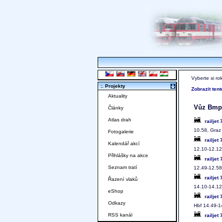
Vyberte si ro
:. Projekty
Zobrazit ten
Aktuality
Vůz Bmp
Články
Atlas drah
railjet
10.58, Graz
Fotogalerie
railjet
Kalendář akcí
12.10-12.12
Přihlášky na akce
railjet
Seznam tratí
12.49-12.58
railjet
Řazení vlaků
14.10-14.12
eShop
railjet
Odkazy
Hbf 14.49-1
RSS kanál
railjet