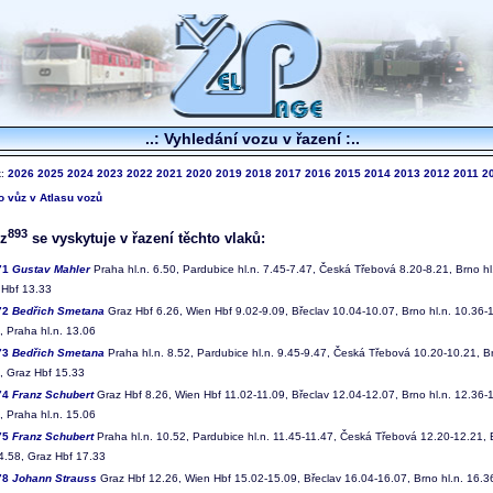
..: Vyhledání vozu v řazení :..
k:
2026
2025
2024
2023
2022
2021
2020
2019
2018
2017
2016
2015
2014
2013
2012
2011
2
to vůz v Atlasu vozů
893
z
se vyskytuje v řazení těchto vlaků:
 71
Gustav Mahler
Praha hl.n. 6.50, Pardubice hl.n. 7.45-7.47, Česká Třebová 8.20-8.21, Brno hl
 Hbf 13.33
 72
Bedřich Smetana
Graz Hbf 6.26, Wien Hbf 9.02-9.09, Břeclav 10.04-10.07, Brno hl.n. 10.36-
, Praha hl.n. 13.06
 73
Bedřich Smetana
Praha hl.n. 8.52, Pardubice hl.n. 9.45-9.47, Česká Třebová 10.20-10.21, Br
, Graz Hbf 15.33
 74
Franz Schubert
Graz Hbf 8.26, Wien Hbf 11.02-11.09, Břeclav 12.04-12.07, Brno hl.n. 12.36-
, Praha hl.n. 15.06
 75
Franz Schubert
Praha hl.n. 10.52, Pardubice hl.n. 11.45-11.47, Česká Třebová 12.20-12.21, 
4.58, Graz Hbf 17.33
 78
Johann Strauss
Graz Hbf 12.26, Wien Hbf 15.02-15.09, Břeclav 16.04-16.07, Brno hl.n. 16.