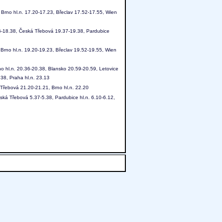
 Brno hl.n. 17.20-17.23, Břeclav 17.52-17.55, Wien
36-18.38, Česká Třebová 19.37-19.38, Pardubice
Brno hl.n. 19.20-19.23, Břeclav 19.52-19.55, Wien
o hl.n. 20.36-20.38, Blansko 20.59-20.59, Letovice
38, Praha hl.n. 23.13
 Třebová 21.20-21.21, Brno hl.n. 22.20
eská Třebová 5.37-5.38, Pardubice hl.n. 6.10-6.12,