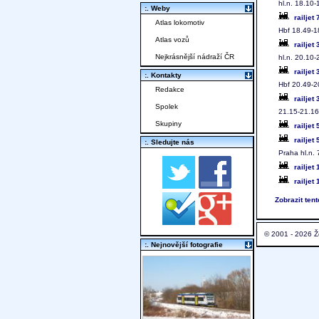
hl.n. 18.10-
:. Weby
railjet
Atlas lokomotiv
Hbf 18.49-1
Atlas vozů
railjet
Nejkrásnější nádraží ČR
hl.n. 20.10-
railjet
:. Kontakty
Hbf 20.49-2
Redakce
railjet
Spolek
21.15-21.16
Skupiny
railjet
railjet
:. Sledujte nás
Praha hl.n. 
railjet
railjet
Zobrazit ten
© 2001 - 2026 Ž
:. Nejnovější fotografie