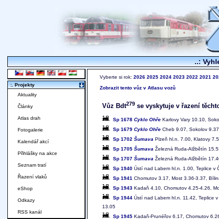
..: Vyhl
Vyberte si rok:
2026
2025
2024
2023
2022
2021
20
:. Projekty
Zobrazit tento vůz v Atlasu vozů
Aktuality
279
Vůz Bdt
se vyskytuje v řazení těcht
Články
Atlas drah
Sp 1678
Cyklo Ohře
Karlovy Vary 10.10, Sok
Sp 1679
Cyklo Ohře
Cheb 9.07, Sokolov 9.37-
Fotogalerie
Sp 1702
Šumava
Plzeň hl.n. 7.00, Klatovy 7.
Kalendář akcí
Sp 1705
Šumava
Železná Ruda-Alžbětín 15.53
Přihlášky na akce
Sp 1707
Šumava
Železná Ruda-Alžbětín 17.40
Seznam tratí
Sp 1940
Ústí nad Labem hl.n. 1.00, Teplice v
Řazení vlaků
Sp 1941
Chomutov 3.17, Most 3.36-3.37, Bílin
Sp 1943
Kadaň 4.10, Chomutov 4.25-4.26, Most
eShop
Sp 1944
Ústí nad Labem hl.n. 11.42, Teplice 
Odkazy
13.05
RSS kanál
Sp 1945
Kadaň-Prunéřov 6.17, Chomutov 6.26-6