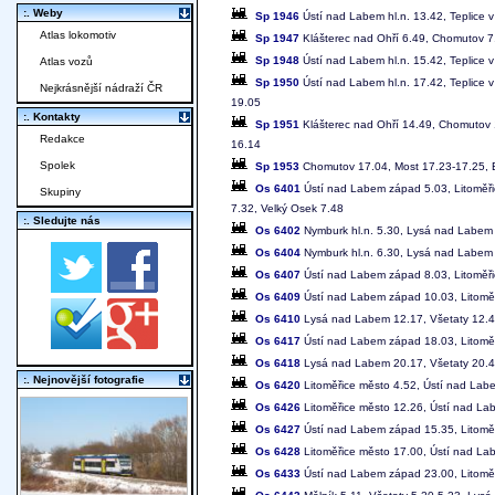
:. Weby
Sp 1946
Ústí nad Labem hl.n. 13.42, Teplice 
Atlas lokomotiv
Sp 1947
Klášterec nad Ohří 6.49, Chomutov 7.0
Sp 1948
Ústí nad Labem hl.n. 15.42, Teplice 
Atlas vozů
Sp 1950
Ústí nad Labem hl.n. 17.42, Teplice 
Nejkrásnější nádraží ČR
19.05
:. Kontakty
Sp 1951
Klášterec nad Ohří 14.49, Chomutov 1
Redakce
16.14
Spolek
Sp 1953
Chomutov 17.04, Most 17.23-17.25, Bí
Os 6401
Ústí nad Labem západ 5.03, Litoměřic
Skupiny
7.32, Velký Osek 7.48
:. Sledujte nás
Os 6402
Nymburk hl.n. 5.30, Lysá nad Labem 5
Os 6404
Nymburk hl.n. 6.30, Lysá nad Labem 6
Os 6407
Ústí nad Labem západ 8.03, Litoměři
Os 6409
Ústí nad Labem západ 10.03, Litoměř
Os 6410
Lysá nad Labem 12.17, Všetaty 12.40
Os 6417
Ústí nad Labem západ 18.03, Litoměř
Os 6418
Lysá nad Labem 20.17, Všetaty 20.40
:. Nejnovější fotografie
Os 6420
Litoměřice město 4.52, Ústí nad Lab
Os 6426
Litoměřice město 12.26, Ústí nad L
Os 6427
Ústí nad Labem západ 15.35, Litomě
Os 6428
Litoměřice město 17.00, Ústí nad L
Os 6433
Ústí nad Labem západ 23.00, Litoměř