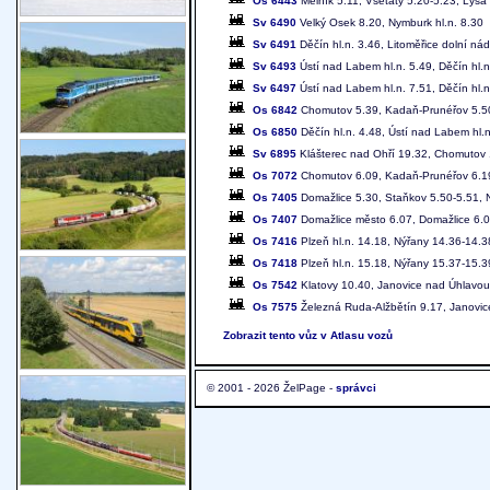
Os 6443
Mělník 5.11, Všetaty 5.20-5.23, Lysá
Sv 6490
Velký Osek 8.20, Nymburk hl.n. 8.30
Sv 6491
Děčín hl.n. 3.46, Litoměřice dolní nád
Sv 6493
Ústí nad Labem hl.n. 5.49, Děčín hl.n
Sv 6497
Ústí nad Labem hl.n. 7.51, Děčín hl.n
Os 6842
Chomutov 5.39, Kadaň-Prunéřov 5.50
Os 6850
Děčín hl.n. 4.48, Ústí nad Labem hl.n
Sv 6895
Klášterec nad Ohří 19.32, Chomutov
Os 7072
Chomutov 6.09, Kadaň-Prunéřov 6.19-
Os 7405
Domažlice 5.30, Staňkov 5.50-5.51, N
Os 7407
Domažlice město 6.07, Domažlice 6.09
Os 7416
Plzeň hl.n. 14.18, Nýřany 14.36-14.
Os 7418
Plzeň hl.n. 15.18, Nýřany 15.37-15.
Os 7542
Klatovy 10.40, Janovice nad Úhlavou
Os 7575
Železná Ruda-Alžbětín 9.17, Janovic
Zobrazit tento vůz v Atlasu vozů
© 2001 - 2026 ŽelPage -
správci