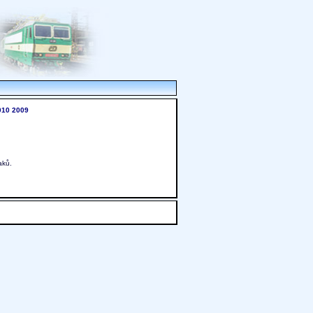
010
2009
aků.