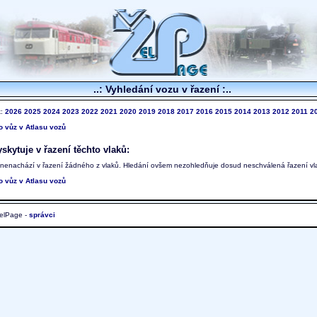
..: Vyhledání vozu v řazení :..
k:
2026
2025
2024
2023
2022
2021
2020
2019
2018
2017
2016
2015
2014
2013
2012
2011
2
to vůz v Atlasu vozů
skytuje v řazení těchto vlaků:
 nenachází v řazení žádného z vlaků. Hledání ovšem nezohledňuje dosud neschválená řazení vl
to vůz v Atlasu vozů
elPage -
správci