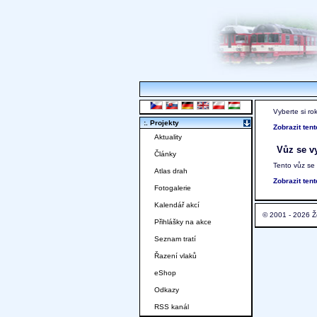
Vyberte si ro
:. Projekty
Zobrazit ten
Aktuality
Vůz se vy
Články
Tento vůz se
Atlas drah
Zobrazit ten
Fotogalerie
Kalendář akcí
© 2001 - 2026 Ž
Přihlášky na akce
Seznam tratí
Řazení vlaků
eShop
Odkazy
RSS kanál